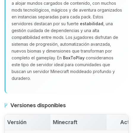
a alojar mundos cargados de contenido, con muchos
Yupi, por fin alguien con quien
hablar! Soy Choupy, tu pequeno
mods tecnológicos, mágicos y de aventura organizados
asistente de BoxToPlay. Cuentame
en instancias separadas para cada pack. Estos
que necesitas y moveré mis
servidores destacan por su fuerte
estabilidad
, una
pequenos circuitos para ayudarte.
gestión cuidada de dependencias y una alta
compatibilidad entre mods. Los jugadores disfrutan de
07/08/2026 12:18
sistemas de progresión, automatización avanzada,
nuevos biomas y dimensiones que transforman por
completo el gameplay. En
BoxToPlay
consideramos
este tipo de servidor ideal para comunidades que
buscan un servidor Minecraft moddeado profundo y
duradero.
Versiones disponibles
Versión
Minecraft
Acti