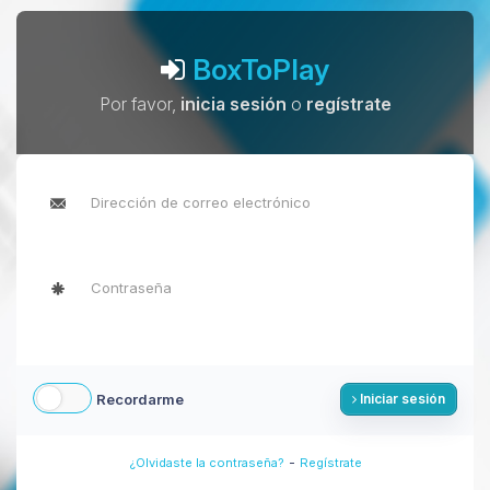
BoxToPlay
Por favor,
inicia sesión
o
regístrate
Recordarme
Iniciar sesión
-
¿Olvidaste la contraseña?
Regístrate