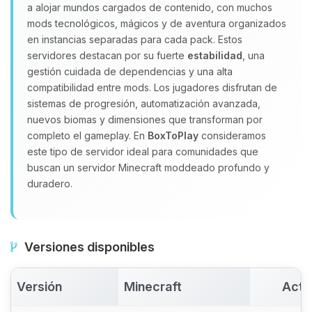
a alojar mundos cargados de contenido, con muchos
Yupi, por fin alguien con quien
hablar! Soy Choupy, tu pequeno
mods tecnológicos, mágicos y de aventura organizados
asistente de BoxToPlay. Cuentame
en instancias separadas para cada pack. Estos
que necesitas y moveré mis
servidores destacan por su fuerte
estabilidad
, una
pequenos circuitos para ayudarte.
gestión cuidada de dependencias y una alta
compatibilidad entre mods. Los jugadores disfrutan de
06/08/2026 18:29
sistemas de progresión, automatización avanzada,
nuevos biomas y dimensiones que transforman por
completo el gameplay. En
BoxToPlay
consideramos
este tipo de servidor ideal para comunidades que
buscan un servidor Minecraft moddeado profundo y
duradero.
Versiones disponibles
Versión
Minecraft
Acti