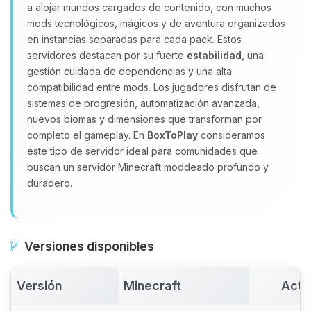
a alojar mundos cargados de contenido, con muchos
Yupi, por fin alguien con quien
hablar! Soy Choupy, tu pequeno
mods tecnológicos, mágicos y de aventura organizados
asistente de BoxToPlay. Cuentame
en instancias separadas para cada pack. Estos
que necesitas y moveré mis
servidores destacan por su fuerte
estabilidad
, una
pequenos circuitos para ayudarte.
gestión cuidada de dependencias y una alta
compatibilidad entre mods. Los jugadores disfrutan de
06/08/2026 02:47
sistemas de progresión, automatización avanzada,
nuevos biomas y dimensiones que transforman por
completo el gameplay. En
BoxToPlay
consideramos
este tipo de servidor ideal para comunidades que
buscan un servidor Minecraft moddeado profundo y
duradero.
Versiones disponibles
Versión
Minecraft
Acti