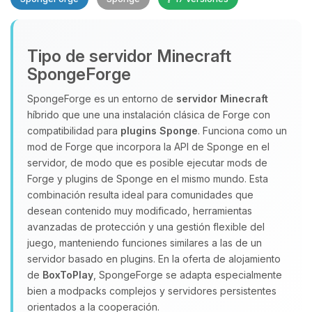
Tipo de servidor Minecraft
SpongeForge
SpongeForge es un entorno de
servidor Minecraft
híbrido que une una instalación clásica de Forge con
Yupi, por fin alguien con quien
compatibilidad para
plugins Sponge
. Funciona como un
hablar! Soy Choupy, tu pequeno
mod de Forge que incorpora la API de Sponge en el
asistente de BoxToPlay. Cuentame
servidor, de modo que es posible ejecutar mods de
que necesitas y moveré mis
Forge y plugins de Sponge en el mismo mundo. Esta
pequenos circuitos para ayudarte.
combinación resulta ideal para comunidades que
07/08/2026 12:51
desean contenido muy modificado, herramientas
avanzadas de protección y una gestión flexible del
juego, manteniendo funciones similares a las de un
servidor basado en plugins. En la oferta de alojamiento
de
BoxToPlay
, SpongeForge se adapta especialmente
bien a modpacks complejos y servidores persistentes
orientados a la cooperación.