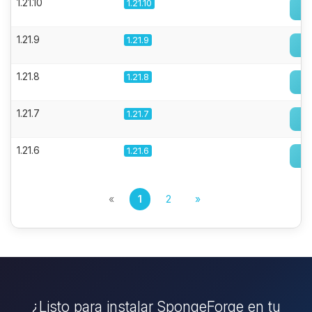
1.21.10
1.21.10
1.21.9
1.21.9
1.21.8
1.21.8
1.21.7
1.21.7
1.21.6
1.21.6
«
1
2
»
¿Listo para instalar SpongeForge en tu