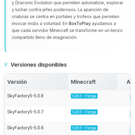
y Draconic Evolution que permiten automatizar, explorar
y luchar contra jefes poderosos. La aparición de
criaturas se centra en portales y trofeos que permiten
invocar mobs a voluntad. En
BoxToPlay
ayudamos a
que cada servidor Minecraft se transforme en un lienzo
compartido lleno de imaginación.
Versiones disponibles
Versión
Minecraft
Act
SkyFactory5-5.0.8
1.20.1 - Forge
SkyFactory5-5.0.7
1.20.1 - Forge
SkyFactory5-5.0.6
1.20.1 - Forge