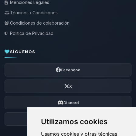
Menciones Legales
Términos / Condiciones
Condiciones de colaboración
Política de Privacidad
SÍGUENOS
Facebook
X
Discord
Foro
Utilizamos cookies
Usamos cookies y otras técnicas