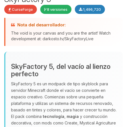
CurseForge
8 versiones
1,496,720
Nota del desarrollador:
The void is your canvas and you are the artist! Watch
development at: darkosto.tv/SkyFactoryLive
Yupi, por fin alguien con quien
hablar! Soy Choupy, tu pequeno
asistente de BoxToPlay. Cuentame
SkyFactory 5, del vacío al lienzo
que necesitas y moveré mis
perfecto
pequenos circuitos para ayudarte.
08/08/2026 19:02
SkyFactory 5 es un modpack de tipo skyblock para
servidor Minecraft donde el vacío se convierte en
espacio creativo. Comienzas sobre una pequeña
plataforma y utilizas un sistema de recursos renovado,
basado en tintes y colores, para hacer crecer tu mundo.
El pack combina
tecnología
,
magia
y construcción
decorativa, con mods como Create, Mystical Agriculture