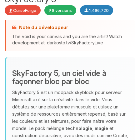
CurseForge
8 versions
1,496,720
Note du développeur :
The void is your canvas and you are the artist! Watch
development at: darkosto.tv/SkyFactoryLive
Youpi, enfin quelqu’un pour me
parler ! Moi c’est Choupy, ton petit
assistant BoxToPlay. Dis-moi ce dont
SkyFactory 5, un ciel vide à
tu as besoin et je vais remuer mes
façonner bloc par bloc
petits circuits pour t’aider.
08/08/2026 à 06:47
SkyFactory 5 est un modpack skyblock pour serveur
Minecraft axé sur la créativité dans le vide. Vous
débutez sur une plateforme minuscule et utilisez un
système de ressources entièrement repensé, basé sur
les couleurs et les teintures, pour faire naître votre
monde. Le pack mélange
technologie
,
magie
et
construction décorative, avec des mods comme Create,