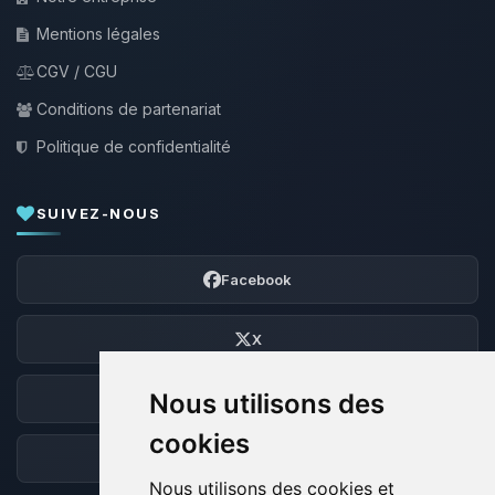
Mentions légales
CGV / CGU
Conditions de partenariat
Politique de confidentialité
SUIVEZ-NOUS
Facebook
X
Nous utilisons des
Discord
cookies
Forum
Nous utilisons des cookies et