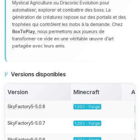
Mystical Agriculture ou Draconic Evolution pour
automatiser, explorer et combattre des boss. La
génération de créatures repose sur des portails et des
trophées qui contrôlent les mobs à la demande. Chez
BoxToPlay
, nous permettons aux joueurs de
transformer ce vide en une véritable œuvre d’art
partagée avec leurs amis.
Versions disponibles
Version
Minecraft
Act
SkyFactory5-5.0.8
1.20.1 - Forge
SkyFactory5-5.0.7
1.20.1 - Forge
SkyFactory5-5.0.6
1.20.1 - Forge