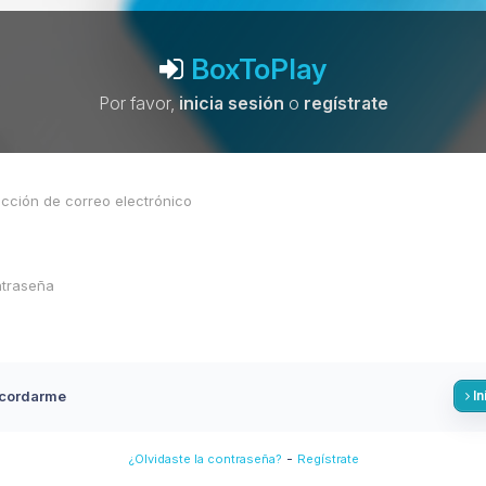
BoxToPlay
Por favor,
inicia sesión
o
regístrate
cordarme
In
-
¿Olvidaste la contraseña?
Regístrate