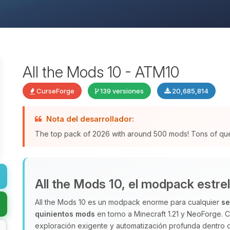
All the Mods 10 - ATM10
CurseForge
139 versiones
20,685,814
Nota del desarrollador:
The top pack of 2026 with around 500 mods! Tons of qu
All the Mods 10, el modpack estrel
All the Mods 10 es un modpack enorme para cualquier
se
quinientos mods
en torno a Minecraft 1.21 y NeoForge.
exploración exigente y automatización profunda dentro 