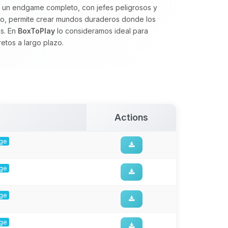
a un endgame completo, con jefes peligrosos y
nido, permite crear mundos duraderos donde los
os. En
BoxToPlay
lo consideramos ideal para
tos a largo plazo.
Actions
rge
rge
rge
rge