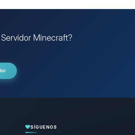
 Servidor Minecraft?
dor
SÍGUENOS
Yupi, por fin alguien con quien hablar!