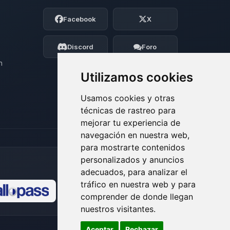
Soy Choupy, tu pequeno asistente de
Facebook
X
BoxToPlay. Cuentame que necesitas y
moveré mis pequenos circuitos para
ayudarte.
Discord
Foro
06/08/2026 16:13
n
Utilizamos cookies
Usamos cookies y otras
técnicas de rastreo para
mejorar tu experiencia de
navegación en nuestra web,
para mostrarte contenidos
personalizados y anuncios
adecuados, para analizar el
tráfico en nuestra web y para
comprender de donde llegan
🍪
nuestros visitantes.
Aceptar
Rechazar