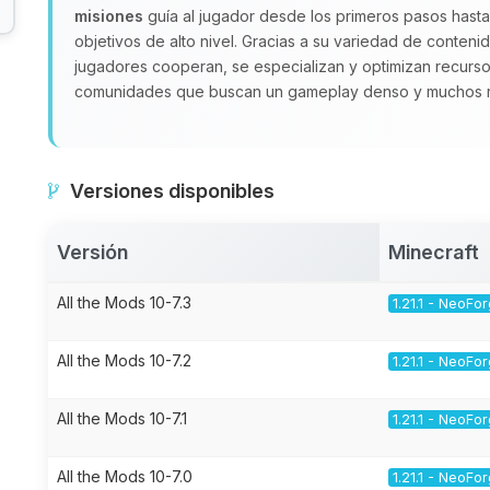
misiones
guía al jugador desde los primeros pasos hast
objetivos de alto nivel. Gracias a su variedad de conte
jugadores cooperan, se especializan y optimizan recurs
comunidades que buscan un gameplay denso y muchos re
Versiones disponibles
Versión
Minecraft
All the Mods 10-7.3
1.21.1 - NeoFo
All the Mods 10-7.2
1.21.1 - NeoFo
All the Mods 10-7.1
1.21.1 - NeoFo
All the Mods 10-7.0
1.21.1 - NeoFo