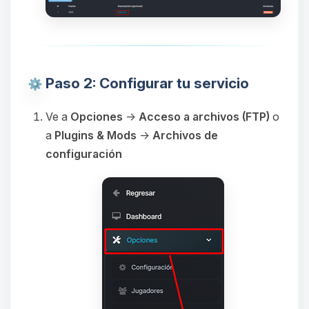
Paso 2: Configurar tu servicio
Ve a
Opciones
→
Acceso a archivos (FTP)
o
a
Plugins & Mods
→
Archivos de
configuración
Yupi, por fin alguien con quien
hablar! Soy Choupy, tu pequeno
asistente de BoxToPlay. Cuentame
que necesitas y moveré mis
pequenos circuitos para ayudarte.
07/08/2026 18:39