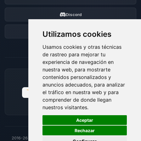
Discord
Foro
Utilizamos cookies
Usamos cookies y otras técnicas
de rastreo para mejorar tu
experiencia de navegación en
nuestra web, para mostrarte
contenidos personalizados y
MÉTODOS DE PAGO ACEPTADOS
anuncios adecuados, para analizar
el tráfico en nuestra web y para
comprender de donde llegan
nuestros visitantes.
🍪
Aceptar
Rechazar
2016-26
© BoxToPlay - Todos los derechos reservados por