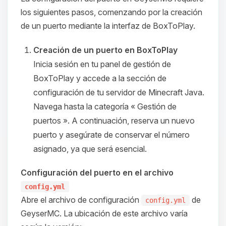
hablar! Soy Choupy, tu pequeno
los siguientes pasos, comenzando por la creación
asistente de BoxToPlay. Cuentame
de un puerto mediante la interfaz de BoxToPlay.
que necesitas y moveré mis
pequenos circuitos para ayudarte.
Creación de un puerto en BoxToPlay
08/08/2026 12:12
Inicia sesión en tu panel de gestión de
BoxToPlay y accede a la sección de
configuración de tu servidor de Minecraft Java.
Navega hasta la categoría « Gestión de
puertos ». A continuación, reserva un nuevo
puerto y asegúrate de conservar el número
asignado, ya que será esencial.
Configuración del puerto en el archivo
config.yml
Abre el archivo de configuración
de
config.yml
GeyserMC. La ubicación de este archivo varía