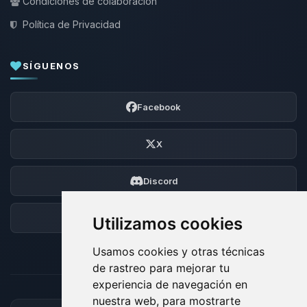
Condiciones de colaboración
Política de Privacidad
SÍGUENOS
Facebook
X
Discord
Foro
Utilizamos cookies
Usamos cookies y otras técnicas
de rastreo para mejorar tu
experiencia de navegación en
nuestra web, para mostrarte