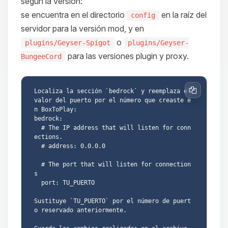
según la versión:
se encuentra en el directorio
en la raíz del
config
servidor para la versión mod, y en
o
plugins/Geyser-Spigot
plugins/Geyser-
para las versiones plugin y proxy.
BungeeCord
Localiza la sección `bedrock` y reemplaza el 
Copiar
valor del puerto por el número que creaste e
n BoxToPlay:

bedrock:

  # The IP address that will listen for conn
ections.

  # address: 0.0.0.0

  # The port that will listen for connection
s

  port: TU_PUERTO

Sustituye `TU_PUERTO` por el número de puert
o reservado anteriormente.
