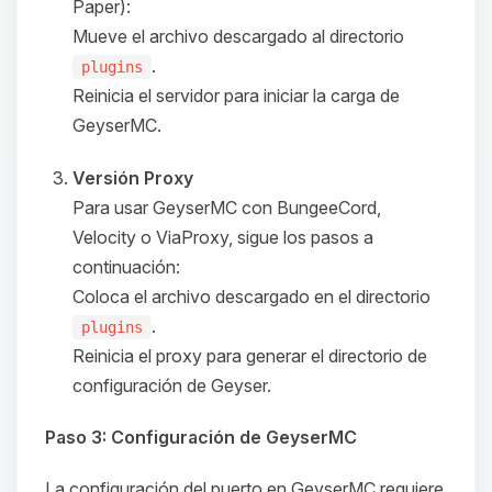
Paper):
Mueve el archivo descargado al directorio
.
plugins
Reinicia el servidor para iniciar la carga de
GeyserMC.
Versión Proxy
Para usar GeyserMC con BungeeCord,
Velocity o ViaProxy, sigue los pasos a
continuación:
Coloca el archivo descargado en el directorio
.
plugins
Reinicia el proxy para generar el directorio de
configuración de Geyser.
Paso 3: Configuración de GeyserMC
Yupi, por fin alguien con quien
La configuración del puerto en GeyserMC requiere