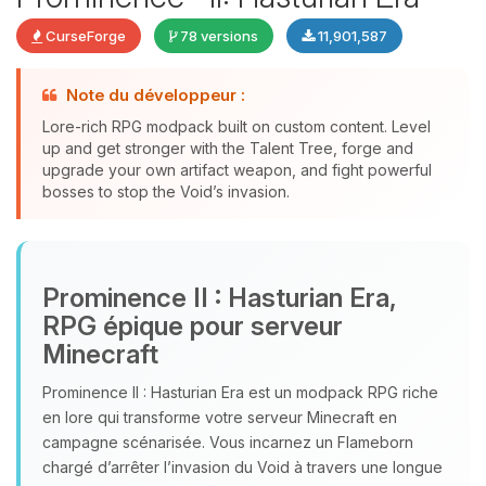
CurseForge
78 versions
11,901,587
Note du développeur :
Lore-rich RPG modpack built on custom content. Level
up and get stronger with the Talent Tree, forge and
upgrade your own artifact weapon, and fight powerful
bosses to stop the Void’s invasion.
Youpi, enfin quelqu’un pour me
parler ! Moi c’est Choupy, ton petit
Prominence II : Hasturian Era,
assistant BoxToPlay. Dis-moi ce dont
RPG épique pour serveur
tu as besoin et je vais remuer mes
Minecraft
petits circuits pour t’aider.
08/08/2026 à 14:03
Prominence II : Hasturian Era est un modpack RPG riche
en lore qui transforme votre serveur Minecraft en
campagne scénarisée. Vous incarnez un Flameborn
chargé d’arrêter l’invasion du Void à travers une longue