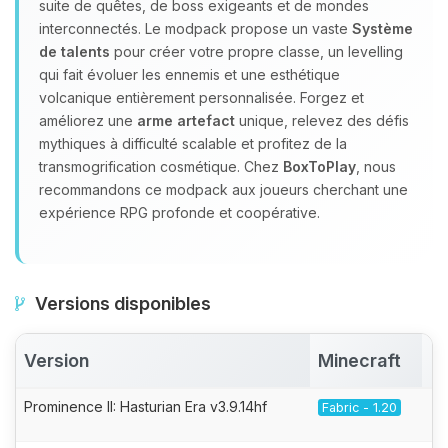
suite de quêtes, de boss exigeants et de mondes
interconnectés. Le modpack propose un vaste
Système
de talents
pour créer votre propre classe, un levelling
qui fait évoluer les ennemis et une esthétique
volcanique entièrement personnalisée. Forgez et
améliorez une
arme artefact
unique, relevez des défis
mythiques à difficulté scalable et profitez de la
transmogrification cosmétique. Chez
BoxToPlay
, nous
recommandons ce modpack aux joueurs cherchant une
expérience RPG profonde et coopérative.
Versions disponibles
Version
Minecraft
A
Prominence II: Hasturian Era v3.9.14hf
Fabric - 1.20