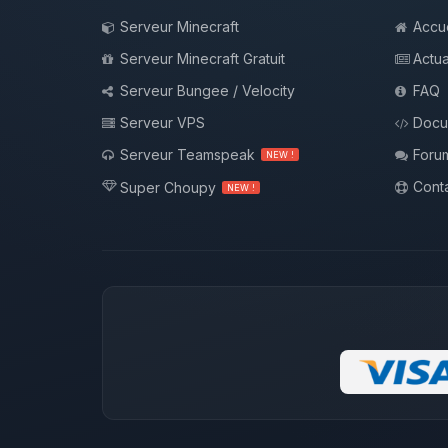
Serveur Minecraft
Accue
Serveur Minecraft Gratuit
Actua
Serveur Bungee / Velocity
FAQ
Serveur VPS
Docu
Serveur Teamspeak
Foru
NEW !
Conta
Super Choupy
NEW !