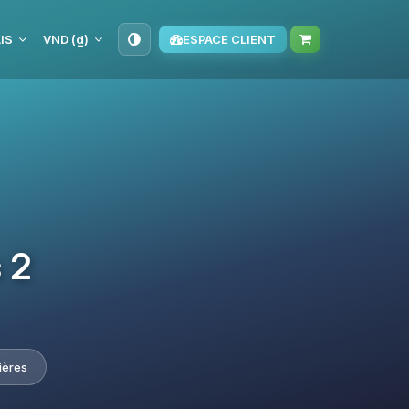
IS
VND (₫)
ESPACE CLIENT
 2
ières