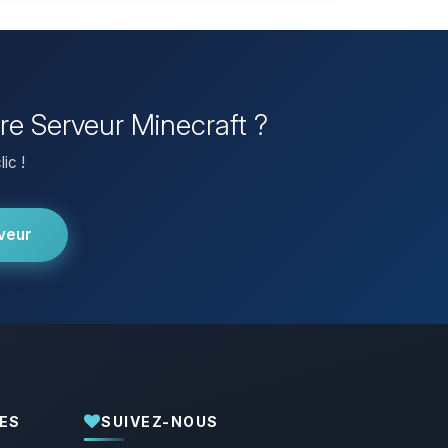
pre Serveur Minecraft ?
ic !
veur
ES
SUIVEZ-NOUS
Youpi, enfin quelqu’un pour me parler !