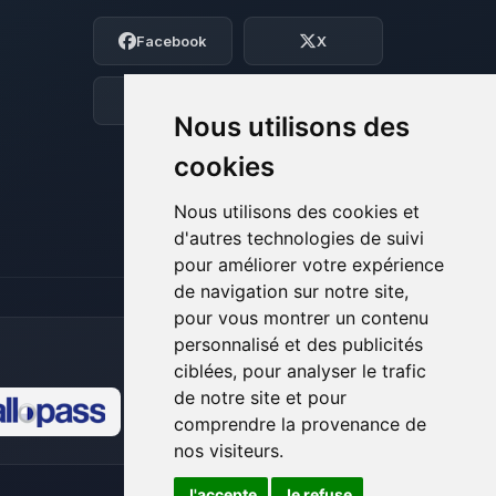
Moi c’est Choupy, ton petit assistant
Facebook
X
BoxToPlay. Dis-moi ce dont tu as besoin
et je vais remuer mes petits circuits
pour t’aider.
Discord
Forum
Nous utilisons des
07/08/2026 à 18:46
cookies
Nous utilisons des cookies et
d'autres technologies de suivi
pour améliorer votre expérience
de navigation sur notre site,
pour vous montrer un contenu
personnalisé et des publicités
ciblées, pour analyser le trafic
de notre site et pour
comprendre la provenance de
🍪
nos visiteurs.
J'accepte
Je refuse