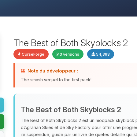
The Best of Both Skyblocks 2
CurseForge
3 versions
54,398
Note du développeur :
The smash sequel to the first pack!
The Best of Both Skyblocks 2
The Best of Both Skyblocks 2 est un modpack skyblock
d’Agrarian Skies et de Sky Factory pour offrir une progr
île suspendue, guidé par un livre de quêtes détaillé qui st