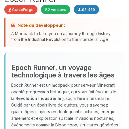
CurseForge
2 versions
98,439
Youpi, enfin quelqu’un pour me
Note du développeur :
parler ! Moi c’est Choupy, ton petit
A Modpack to take you on a journey through history
assistant BoxToPlay. Dis-moi ce dont
from the Industrial Revolution to the Interstellar Age
tu as besoin et je vais remuer mes
petits circuits pour t’aider.
06/08/2026 à 13:15
Epoch Runner, un voyage
technologique à travers les âges
Epoch Runner est un modpack pour serveur Minecraft
orienté progression historique, qui vous fait évoluer de
la
Révolution industrielle
jusqu’à l’ère interstellaire.
Guidé par un épais livre de quêtes, vous traversez
quatre âges majeurs en débloquant machines, énergie,
armement et exploration spatiale. Invasions nocturnes,
événements comme la Bloodmoon, structures générées