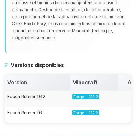
en masse et biomes dangereux ajoutent une tension
permanente. Gestion de la nutrition, de la température,
de la pollution et de la radioactivité renforce l’immersion.
Chez
BoxToPlay
, nous recommandons ce modpack aux
joueurs cherchant un serveur Minecraft technique,
exigeant et scénarisé.
Versions disponibles
Version
Minecraft
Ac
Epoch Runner 1.6.2
Forge - 1.12.2
Epoch Runner 1.6
Forge - 1.12.2