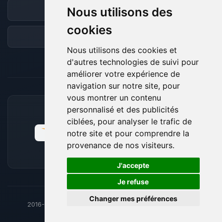
Nous utilisons des
Discord
cookies
Forum
Nous utilisons des cookies et
d'autres technologies de suivi pour
améliorer votre expérience de
navigation sur notre site, pour
vous montrer un contenu
personnalisé et des publicités
MOYENS DE PAIEMENT ACCEPTÉS
ciblées, pour analyser le trafic de
notre site et pour comprendre la
provenance de nos visiteurs.
🍪
J'accepte
Je refuse
Changer mes préférences
2016-26
© BoxToPlay - ByteLogic tous droits réservés