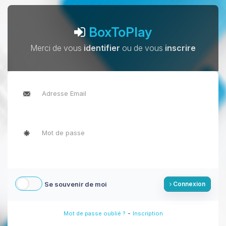
BoxToPlay
Merci de vous
identifier
ou de vous
inscrire
Se souvenir de moi
Connexion
-
Mot de passe oublié ?
Inscription