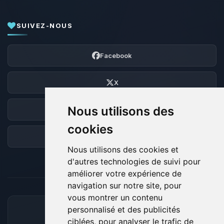
SUIVEZ-NOUS
Facebook
X
Nous utilisons des
Discord
cookies
Forum
Nous utilisons des cookies et
d'autres technologies de suivi pour
améliorer votre expérience de
navigation sur notre site, pour
vous montrer un contenu
personnalisé et des publicités
MOYENS DE PAIEMENT ACCEPTÉS
ciblées, pour analyser le trafic de