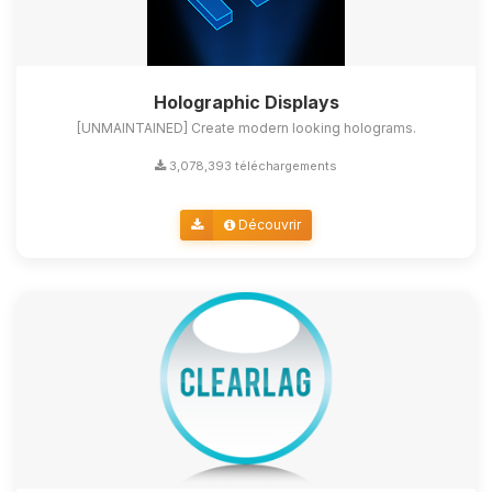
Holographic Displays
[UNMAINTAINED] Create modern looking holograms.
3,078,393 téléchargements
Découvrir