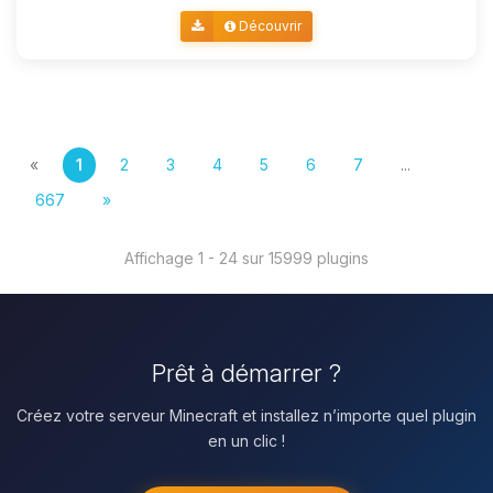
Découvrir
«
1
2
3
4
5
6
7
...
667
»
Affichage 1 - 24 sur 15999 plugins
Prêt à démarrer ?
Créez votre serveur Minecraft et installez n’importe quel plugin
en un clic !