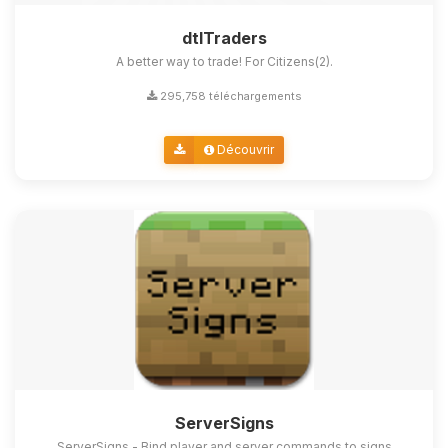
dtlTraders
A better way to trade! For Citizens(2).
295,758 téléchargements
Découvrir
ServerSigns
ServerSigns - Bind player and server commands to signs