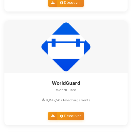
Découvrir
WorldGuard
WorldGuard
9,847,507 téléchargements
Découvrir