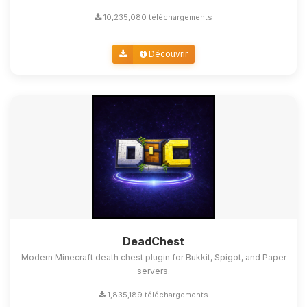
10,235,080 téléchargements
Découvrir
DeadChest
Modern Minecraft death chest plugin for Bukkit, Spigot, and Paper
servers.
1,835,189 téléchargements