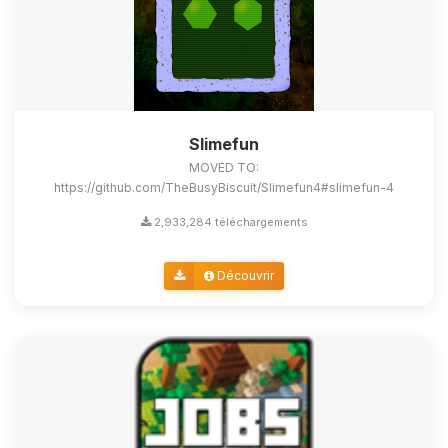
Slimefun
MOVED TO:
https://github.com/TheBusyBiscuit/Slimefun4#slimefun-4
2,933,284 téléchargements
Découvrir