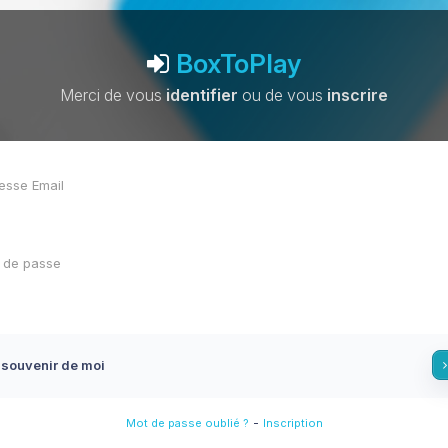
BoxToPlay
Merci de vous
identifier
ou de vous
inscrire
 souvenir de moi
-
Mot de passe oublié ?
Inscription