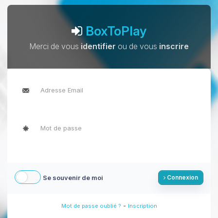
BoxToPlay
Merci de vous
identifier
ou de vous
inscrire
Se souvenir de moi
Connexion
-
Mot de passe oublié ?
Inscription