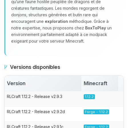
qu’une faune hostile peuplée de dragons et de
créatures fantastiques. Les mondes regorgent de
donjons, structures générées et butin rare qui
encouragent une
exploration
méthodique. Grâce à
notre expertise, nous proposons chez
BoxToPlay
un
environnement parfaitement adapté à ce modpack
exigeant pour votre serveur Minecraft.
Versions disponibles
Version
Minecraft
A
RLCraft 1.12.2 - Release v2.9.3
1.12.2
RLCraft 1.12.2 - Release v2.9.2d
Forge - 1.12.2
RLCraft 1.12.2 - Release v2.9.1c
Forge - 1.12.2