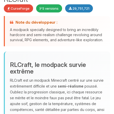
CurseForge
5 versions
29,751,721
Note du développeur :
A modpack specially designed to bring an incredibly
Youpi, enfin quelqu’un pour me
hardcore and semi-realism challenge revolving around
parler ! Moi c’est Choupy, ton petit
survival, RPG elements, and adventure-like exploration.
assistant BoxToPlay. Dis-moi ce dont
tu as besoin et je vais remuer mes
petits circuits pour t’aider.
06/08/2026 à 21:06
RLCraft, le modpack survie
extrême
RLCraft est un modpack Minecraft centré sur une survie
extrêmement difficile et une
semi‑réalisme
poussé.
Oubliez la progression classique, ici chaque ressource
se mérite et le moindre faux pas peut être fatal. Le jeu
ajoute soif, gestion de la température, systèmes de
compétences, santé détaillée par parties du corps, ainsi