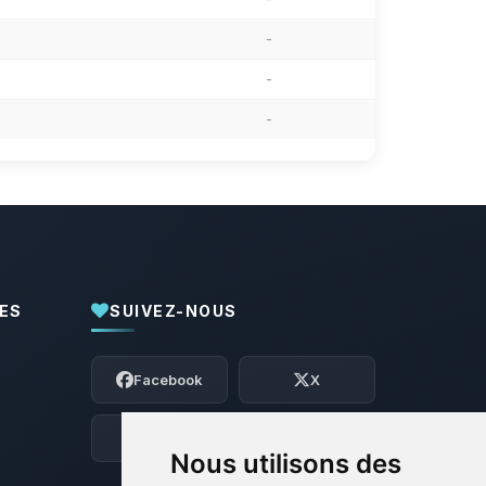
-
-
-
ES
SUIVEZ-NOUS
Youpi, enfin quelqu’un pour me parler !
Moi c’est Choupy, ton petit assistant
Facebook
X
BoxToPlay. Dis-moi ce dont tu as besoin
et je vais remuer mes petits circuits
pour t’aider.
Discord
Forum
Nous utilisons des
07/08/2026 à 00:09