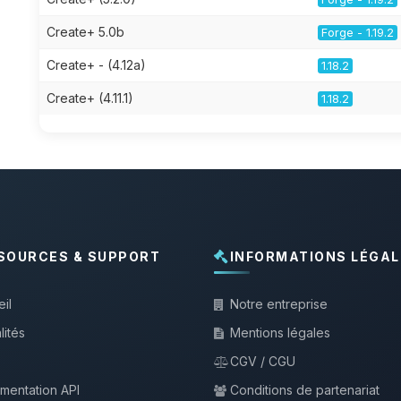
Create+ 5.0b
Forge - 1.19.2
Create+ - (4.12a)
1.18.2
Create+ (4.11.1)
1.18.2
SOURCES & SUPPORT
INFORMATIONS LÉGAL
il
Notre entreprise
lités
Mentions légales
CGV / CGU
mentation API
Conditions de partenariat