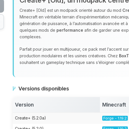
Create+ [Old], un modpack centré s
Create+ [Old] est un modpack orienté autour du mod
Cr
Minecraft en véritable terrain d’expérimentation mécaniq
génération de puissance, à l’automatisation avancée et à 
quelques mods de
performance
afin de garder une exp
complexes.
Parfait pour jouer en multijoueur, ce pack met l’accent su
production modulaires et les usines créatives. Chez
BoxT
souhaitent un gameplay technique sans s’éloigner complète
Versions disponibles
Version
Minecraft
Create+ (5.2.0a)
Forge - 1.19.2
Create+ (5.2.0)
Forge - 1.19.2