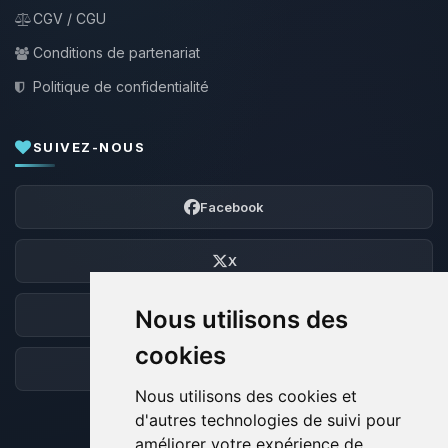
CGV / CGU
Conditions de partenariat
Politique de confidentialité
SUIVEZ-NOUS
Facebook
X
Nous utilisons des
Discord
cookies
Forum
Nous utilisons des cookies et
d'autres technologies de suivi pour
améliorer votre expérience de