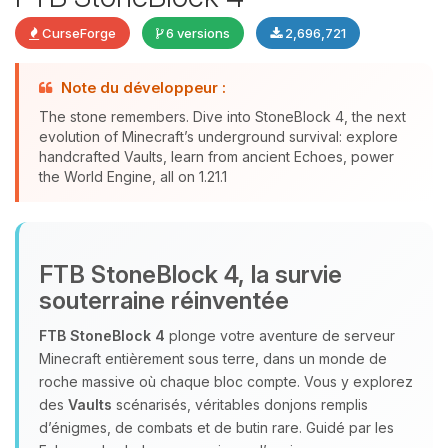
CurseForge
6 versions
2,696,721
Note du développeur :
The stone remembers. Dive into StoneBlock 4, the next
evolution of Minecraft’s underground survival: explore
Youpi, enfin quelqu’un pour me
handcrafted Vaults, learn from ancient Echoes, power
the World Engine, all on 1.21.1
parler ! Moi c’est Choupy, ton petit
assistant BoxToPlay. Dis-moi ce dont
tu as besoin et je vais remuer mes
petits circuits pour t’aider.
FTB StoneBlock 4, la survie
08/08/2026 à 05:36
souterraine réinventée
FTB StoneBlock 4
plonge votre aventure de serveur
Minecraft entièrement sous terre, dans un monde de
roche massive où chaque bloc compte. Vous y explorez
des
Vaults
scénarisés, véritables donjons remplis
d’énigmes, de combats et de butin rare. Guidé par les