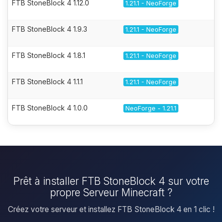
FTB StoneBlock 4 1.12.0
1.21.1 - NeoForge
FTB StoneBlock 4 1.9.3
1.21.1 - NeoForge
FTB StoneBlock 4 1.8.1
1.21.1 - NeoForge
FTB StoneBlock 4 1.1.1
1.21.1 - NeoForge
FTB StoneBlock 4 1.0.0
NeoForge - 1.21.1
Prêt à installer FTB StoneBlock 4 sur votre
propre Serveur Minecraft ?
Créez votre serveur et installez FTB StoneBlock 4 en 1 clic !