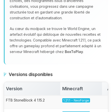
Echoes, des hologrammes issus d’anciennes
civilisations, vous progressez dans une campagne
structurée tout en gardant une grande liberté de
construction et d’automatisation.
Au cœur du modpack se trouve le World Engine, un
artefact évolutif qui débloque de nouvelles recettes et
technologies. Compatible avec Minecraft 1.21.1, ce pack
offre un gameplay profond et parfaitement adapté à un
serveur Minecraft hébergé chez
BoxToPlay
.
Versions disponibles
Version
Minecraft
Ac
FTB StoneBlock 4 1.15.2
1.21.1 - NeoForge