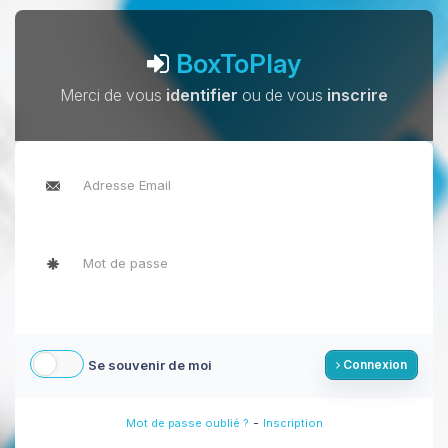
BoxToPlay
Merci de vous
identifier
ou de vous
inscrire
Se souvenir de moi
Connexion
-
Mot de passe oublié ?
Inscription