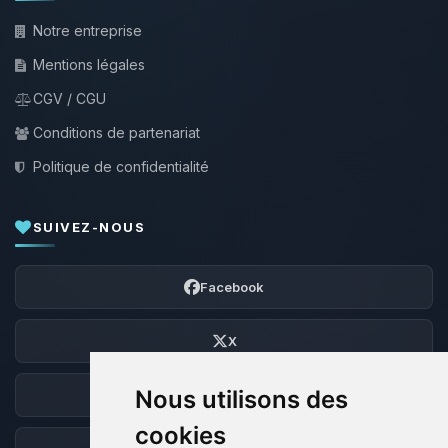
Notre entreprise
Mentions légales
CGV / CGU
Conditions de partenariat
Politique de confidentialité
SUIVEZ-NOUS
Facebook
X
Nous utilisons des
Discord
cookies