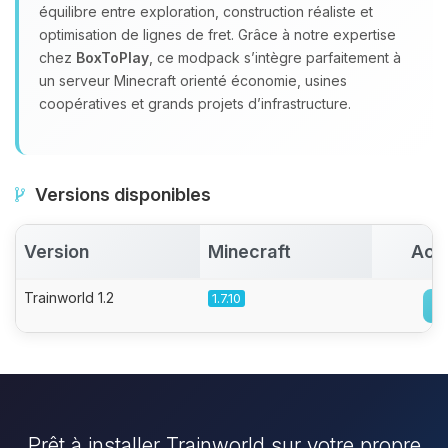
équilibre entre exploration, construction réaliste et
optimisation de lignes de fret. Grâce à notre expertise
chez
BoxToPlay
, ce modpack s’intègre parfaitement à
un serveur Minecraft orienté économie, usines
coopératives et grands projets d’infrastructure.
Versions disponibles
Version
Minecraft
Act
Trainworld 1.2
1.7.10
Prêt à installer Trainworld sur votre propre