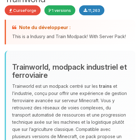
CurseForge
1 versions
11,263
Youpi, enfin quelqu’un pour me
Note du développeur :
parler ! Moi c’est Choupy, ton petit
assistant BoxToPlay. Dis-moi ce dont
This is a Indusry and Train Modpack! With Server Pack!
tu as besoin et je vais remuer mes
petits circuits pour t’aider.
09/08/2026 à 05:34
Trainworld, modpack industriel et
ferroviaire
Trainworld est un modpack centré sur les
trains
et
l’industrie, conçu pour offrir une expérience de gestion
ferroviaire avancée sur serveur Minecraft. Vous y
retrouvez des réseaux de voies complexes, du
transport automatisé de ressources et une progression
technique axée sur les machines et la logistique plutôt
que sur l’agriculture classique. Compatible avec
plusieurs versions de Minecraft, ce pack propose un