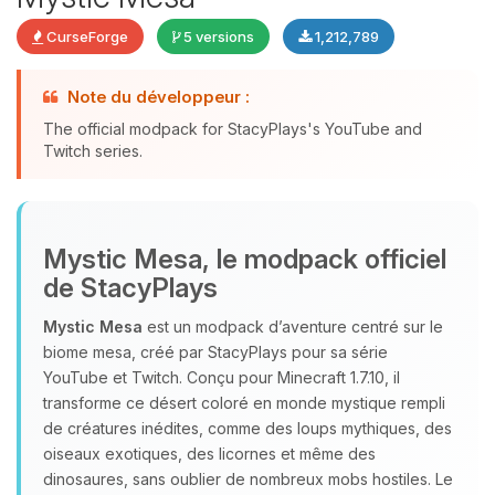
CurseForge
5 versions
1,212,789
Note du développeur :
The official modpack for StacyPlays's YouTube and
Youpi, enfin quelqu’un pour me
Twitch series.
parler ! Moi c’est Choupy, ton petit
assistant BoxToPlay. Dis-moi ce dont
tu as besoin et je vais remuer mes
petits circuits pour t’aider.
Mystic Mesa, le modpack officiel
08/08/2026 à 13:00
de StacyPlays
Mystic Mesa
est un modpack d’aventure centré sur le
biome mesa, créé par StacyPlays pour sa série
YouTube et Twitch. Conçu pour Minecraft 1.7.10, il
transforme ce désert coloré en monde mystique rempli
de créatures inédites, comme des loups mythiques, des
oiseaux exotiques, des licornes et même des
dinosaures, sans oublier de nombreux mobs hostiles. Le