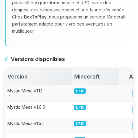
pack mêle
exploration
, magie et RPG, avec des
donjons, des ruines anciennes et une faune très variée.
Chez
BoxToPlay
, nous proposons un serveur Minecraft
parfaitement adapté pour vivre ces aventures en
multijoueur.
Versions disponibles
Version
Minecraft
Act
Mystic Mesa v1.1.1
1.7.10
Mystic Mesa v1.6.0
1.7.10
Mystic Mesa v1.5.1
1.7.10