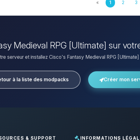
«
1
2
3
ntasy Medieval RPG [Ultimate] sur votr
re serveur et installez Cisco's Fantasy Medieval RPG [Ultimate] e
tour à la liste des modpacks
Créer mon ser
SOURCES & SUPPORT
INFORMATIONS LÉGAL