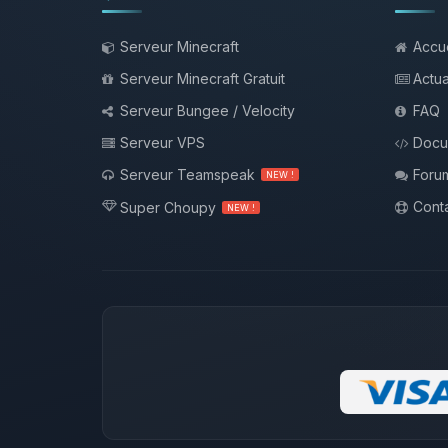
Serveur Minecraft
Accue
Serveur Minecraft Gratuit
Actua
Serveur Bungee / Velocity
FAQ
Serveur VPS
Docu
Serveur Teamspeak
Foru
NEW !
Conta
Super Choupy
NEW !