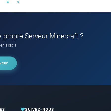
4
»
e propre Serveur Minecraft ?
n 1 clic !
veur
ES
SUIVEZ-NOUS