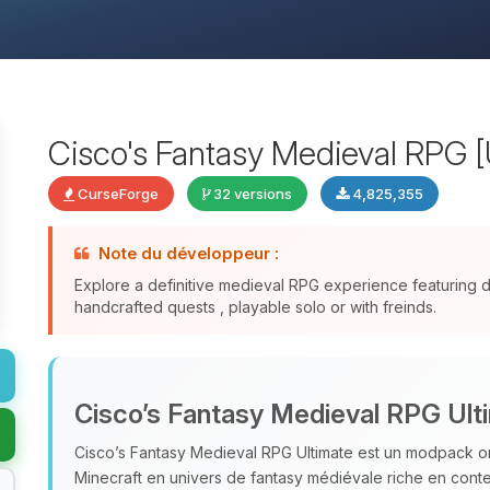
Cisco's Fantasy Medieval RPG [
CurseForge
32 versions
4,825,355
Note du développeur :
Explore a definitive medieval RPG experience featuring
handcrafted quests , playable solo or with freinds.
Cisco’s Fantasy Medieval RPG Ult
Cisco’s Fantasy Medieval RPG Ultimate est un modpack or
Minecraft en univers de fantasy médiévale riche en cont