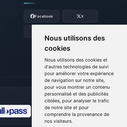
Youpi, enfin quelqu’un pour me parler !
Moi c’est Choupy, ton petit assistant
Facebook
X
BoxToPlay. Dis-moi ce dont tu as besoin
et je vais remuer mes petits circuits
pour t’aider.
Discord
Forum
Nous utilisons des
09/08/2026 à 14:08
cookies
Nous utilisons des cookies et
d'autres technologies de suivi
pour améliorer votre expérience
de navigation sur notre site,
pour vous montrer un contenu
personnalisé et des publicités
ciblées, pour analyser le trafic
de notre site et pour
comprendre la provenance de
🍪
nos visiteurs.