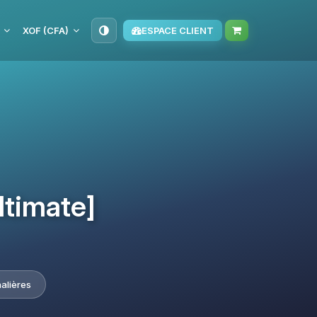
XOF (CFA)
ESPACE CLIENT
ltimate]
nalières