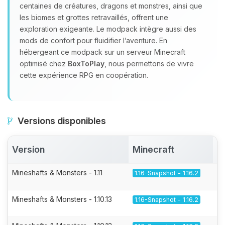
centaines de créatures, dragons et monstres, ainsi que
les biomes et grottes retravaillés, offrent une
exploration exigeante. Le modpack intègre aussi des
mods de confort pour fluidifier l’aventure. En
hébergeant ce modpack sur un serveur Minecraft
optimisé chez
BoxToPlay
, nous permettons de vivre
cette expérience RPG en coopération.
Versions disponibles
Version
Minecraft
A
Mineshafts & Monsters - 1.11
1.16-Snapshot - 1.16.2
Mineshafts & Monsters - 1.10.13
1.16-Snapshot - 1.16.2