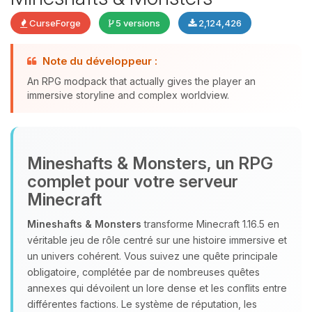
CurseForge
5 versions
2,124,426
Note du développeur :
An RPG modpack that actually gives the player an
Youpi, enfin quelqu’un pour me
immersive storyline and complex worldview.
parler ! Moi c’est Choupy, ton petit
assistant BoxToPlay. Dis-moi ce dont
tu as besoin et je vais remuer mes
petits circuits pour t’aider.
Mineshafts & Monsters, un RPG
complet pour votre serveur
09/08/2026 à 15:14
Minecraft
Mineshafts & Monsters
transforme Minecraft 1.16.5 en
véritable jeu de rôle centré sur une histoire immersive et
un univers cohérent. Vous suivez une quête principale
obligatoire, complétée par de nombreuses quêtes
annexes qui dévoilent un lore dense et les conflits entre
différentes factions. Le système de réputation, les