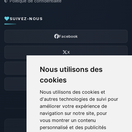
Politique de confidentialité
SUIVEZ-NOUS
Facebook
X
Nous utilisons des
Discord
cookies
Forum
Nous utilisons des cookies et
d'autres technologies de suivi pour
améliorer votre expérience de
navigation sur notre site, pour
vous montrer un contenu
personnalisé et des publicités
MOYENS DE PAIEMENT ACCEPTÉS