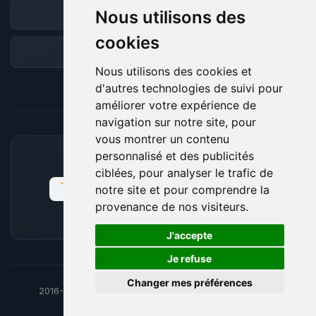
Nous utilisons des
Discord
cookies
Forum
Nous utilisons des cookies et
d'autres technologies de suivi pour
améliorer votre expérience de
navigation sur notre site, pour
vous montrer un contenu
personnalisé et des publicités
MOYENS DE PAIEMENT ACCEPTÉS
ciblées, pour analyser le trafic de
notre site et pour comprendre la
provenance de nos visiteurs.
🍪
J'accepte
Je refuse
Changer mes préférences
2016-26
© BoxToPlay - ByteLogic tous droits réservés