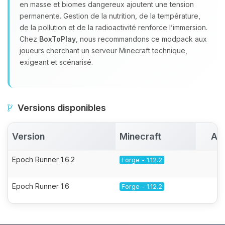
en masse et biomes dangereux ajoutent une tension
permanente. Gestion de la nutrition, de la température,
de la pollution et de la radioactivité renforce l’immersion.
Chez
BoxToPlay
, nous recommandons ce modpack aux
joueurs cherchant un serveur Minecraft technique,
exigeant et scénarisé.
Versions disponibles
Version
Minecraft
Ac
Epoch Runner 1.6.2
Forge - 1.12.2
Epoch Runner 1.6
Forge - 1.12.2