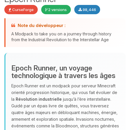
CurseForge
2 versions
98,446
Youpi, enfin quelqu’un pour me
Note du développeur :
parler ! Moi c’est Choupy, ton petit
A Modpack to take you on a journey through history
assistant BoxToPlay. Dis-moi ce dont
from the Industrial Revolution to the Interstellar Age
tu as besoin et je vais remuer mes
petits circuits pour t’aider.
07/08/2026 à 10:00
Epoch Runner, un voyage
technologique à travers les âges
Epoch Runner est un modpack pour serveur Minecraft
orienté progression historique, qui vous fait évoluer de
la
Révolution industrielle
jusqu’à l’ère interstellaire.
Guidé par un épais livre de quêtes, vous traversez
quatre âges majeurs en débloquant machines, énergie,
armement et exploration spatiale. Invasions nocturnes,
événements comme la Bloodmoon, structures générées