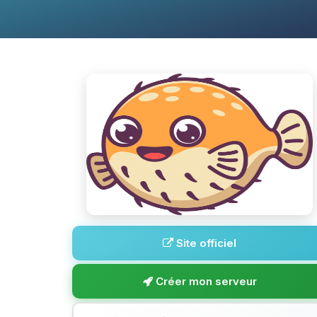
Site officiel
Créer mon serveur