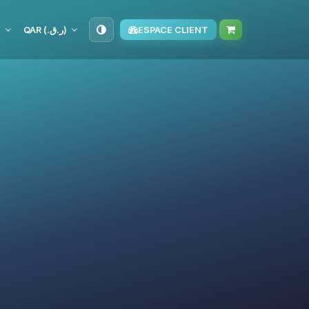
S
QAR (ر.ق.‏)
ESPACE CLIENT