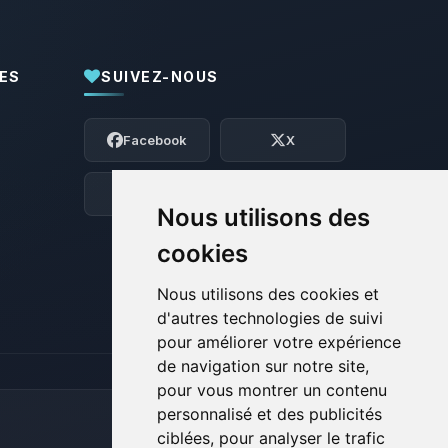
ES
SUIVEZ-NOUS
Youpi, enfin quelqu’un pour me parler !
Moi c’est Choupy, ton petit assistant
Facebook
X
BoxToPlay. Dis-moi ce dont tu as besoin
et je vais remuer mes petits circuits
pour t’aider.
Discord
Forum
Nous utilisons des
08/08/2026 à 13:45
cookies
Nous utilisons des cookies et
d'autres technologies de suivi
pour améliorer votre expérience
de navigation sur notre site,
pour vous montrer un contenu
personnalisé et des publicités
ciblées, pour analyser le trafic