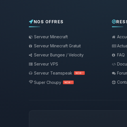
NOS OFFRES
RES
Serveur Minecraft
Accue
Serveur Minecraft Gratuit
Actua
Serveur Bungee / Velocity
FAQ
Serveur VPS
Docu
Serveur Teamspeak
Foru
NEW !
Conta
Super Choupy
NEW !