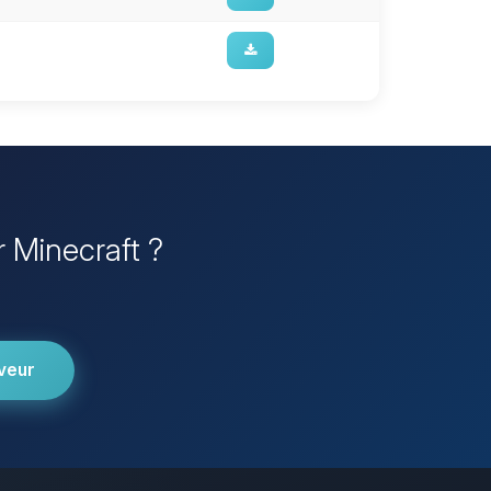
r Minecraft ?
veur