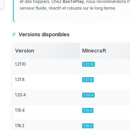
et des hoppers. Chez
BoxToPlay
, nous recommandons Pu
serveur fluide, réactif et robuste sur le long terme.
Versions disponibles
Version
Minecraft
1.21.10
1.21.10
1.21.8
1.21.8
1.20.4
1.20.4
1.19.4
1.19.4
1.18.2
1.18.2