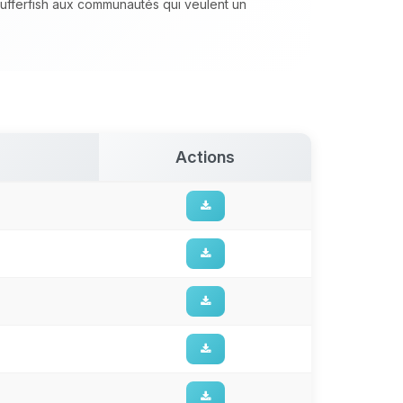
fferfish aux communautés qui veulent un
Actions