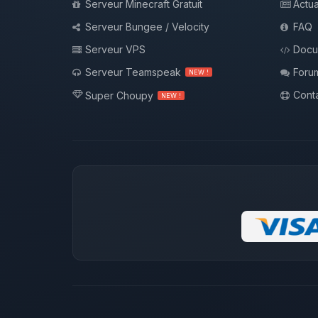
Serveur Minecraft Gratuit
Actua
Serveur Bungee / Velocity
FAQ
Serveur VPS
Docu
Serveur Teamspeak
Foru
NEW !
Conta
Super Choupy
NEW !