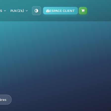
IS
PLN (ZŁ)
ESPACE CLIENT
ières