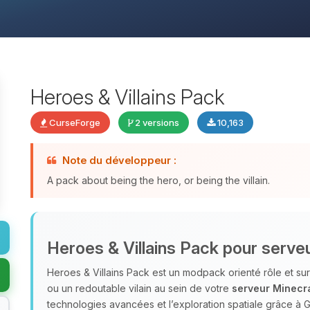
Heroes & Villains Pack
CurseForge
2 versions
10,163
Note du développeur :
A pack about being the hero, or being the villain.
Heroes & Villains Pack pour serve
Heroes & Villains Pack est un modpack orienté rôle et sur
ou un redoutable vilain au sein de votre
serveur Minecra
technologies avancées et l’exploration spatiale grâce à G