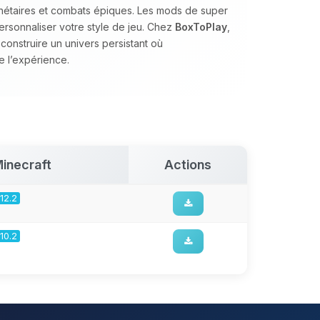
anétaires et combats épiques. Les mods de super
ersonnaliser votre style de jeu. Chez
BoxToPlay
,
nstruire un univers persistant où
e l’expérience.
inecraft
Actions
.12.2
.10.2