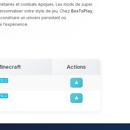
anétaires et combats épiques. Les mods de super
ersonnaliser votre style de jeu. Chez
BoxToPlay
,
nstruire un univers persistant où
e l’expérience.
inecraft
Actions
.12.2
.10.2