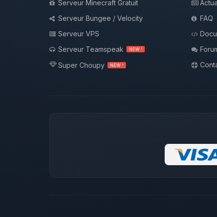
Serveur Minecraft Gratuit
Actua
Serveur Bungee / Velocity
FAQ
Serveur VPS
Docu
Serveur Teamspeak
Foru
NEW !
Conta
Super Choupy
NEW !