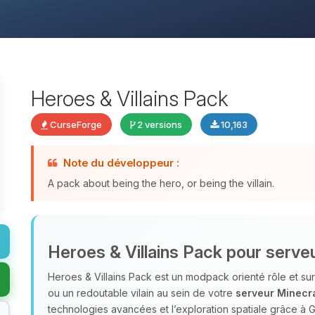
Heroes & Villains Pack
CurseForge
2 versions
10,163
Note du développeur :
A pack about being the hero, or being the villain.
Heroes & Villains Pack pour serve
Heroes & Villains Pack est un modpack orienté rôle et sur
ou un redoutable vilain au sein de votre
serveur Minecra
technologies avancées et l’exploration spatiale grâce à G