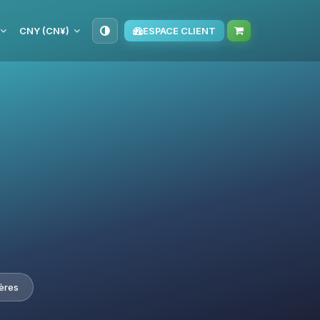
CNY (CN¥)
ESPACE CLIENT
ières