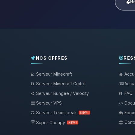
Re
NOS OFFRES
RES
Serveur Minecraft
Accue
Serveur Minecraft Gratuit
Actua
Serveur Bungee / Velocity
FAQ
Serveur VPS
Docu
Serveur Teamspeak
Foru
NEW !
Conta
Super Choupy
NEW !