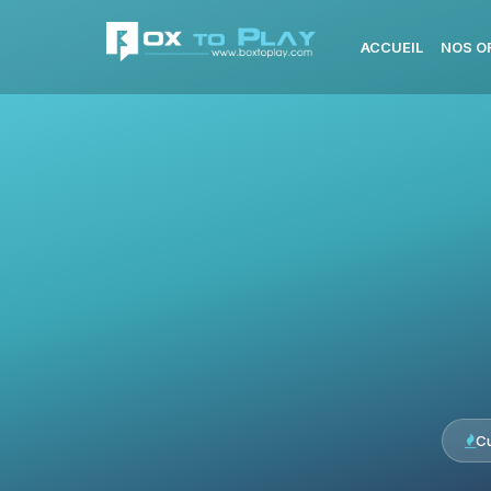
ACCUEIL
NOS O
C