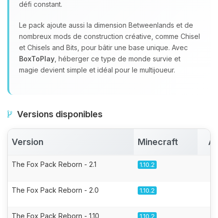
défi constant.
Le pack ajoute aussi la dimension Betweenlands et de
nombreux mods de construction créative, comme Chisel
et Chisels and Bits, pour bâtir une base unique. Avec
BoxToPlay
, héberger ce type de monde survie et
magie devient simple et idéal pour le multijoueur.
Versions disponibles
Version
Minecraft
Ac
The Fox Pack Reborn - 2.1
1.10.2
The Fox Pack Reborn - 2.0
1.10.2
The Fox Pack Reborn - 1.10
1.10.2