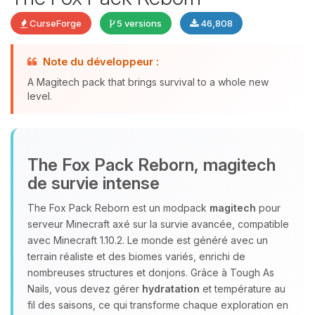
CurseForge
5 versions
46,808
Note du développeur :
A Magitech pack that brings survival to a whole new
Youpi, enfin quelqu’un pour me
level.
parler ! Moi c’est Choupy, ton petit
assistant BoxToPlay. Dis-moi ce dont
tu as besoin et je vais remuer mes
petits circuits pour t’aider.
The Fox Pack Reborn, magitech
06/08/2026 à 05:57
de survie intense
The Fox Pack Reborn est un modpack
magitech
pour
serveur Minecraft axé sur la survie avancée, compatible
avec Minecraft 1.10.2. Le monde est généré avec un
terrain réaliste et des biomes variés, enrichi de
nombreuses structures et donjons. Grâce à Tough As
Nails, vous devez gérer
hydratation
et température au
fil des saisons, ce qui transforme chaque exploration en