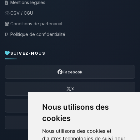
Mentions légales
CGV / CGU
Conditions de partenariat
Politique de confidentialité
SUIVEZ-NOUS
Facebook
X
Nous utilisons des
Discord
cookies
Forum
Nous utilisons des cookies et
d'autres technologies de suivi pour