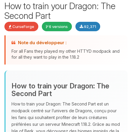
How to train your Dragon: The
Second Part
CurseForge
6 versions
92,371
Note du développeur :
Youpi, enfin quelqu’un pour me
For all Fans they played my other HTTYD modpack and
parler ! Moi c’est Choupy, ton petit
for all they want to play in the 1.18.2
assistant BoxToPlay. Dis-moi ce dont
tu as besoin et je vais remuer mes
petits circuits pour t’aider.
07/08/2026 à 04:43
How to train your Dragon: The
Second Part
How to train your Dragon: The Second Part est un
modpack centré sur l’univers de Dragons, conçu pour
les fans qui souhaitent profiter de leurs créatures
préférées sur un serveur Minecraft 1.18.2. Grâce au mod
Isle of Berk, vous découvrez des biomes inspirés de la