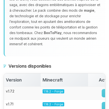
saga, avec des dragons emblématiques à apprivoiser et
à chevaucher. Le pack combine des mods de
magie
,
de technologie et de stockage pour enrichir
l’exploration, tout en ajoutant des améliorations de
confort comme les points de téléportation et la gestion
des tombeaux. Chez
BoxToPlay
, nous recommandons
ce modpack aux joueurs qui veulent un monde aérien
immersif et cohérent.
Versions disponibles
Version
Minecraft
Acti
v.1.7.2
1.18.2 - Forge
v.1.7.1
1.18.2 - Forge