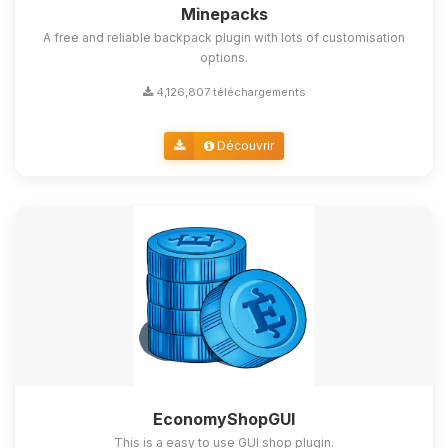
Minepacks
A free and reliable backpack plugin with lots of customisation
options.
4,126,807 téléchargements
Découvrir
EconomyShopGUI
This is a easy to use GUI shop plugin.