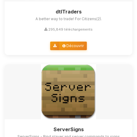
dtlTraders
A better way to trade! For Citizens(2).
295,849 téléchargements
Découvrir
ServerSigns
ServerSigns - Bind player and server commands to signs