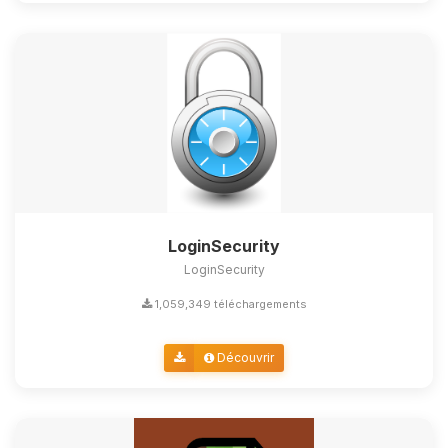
LoginSecurity
LoginSecurity
1,059,349 téléchargements
Découvrir