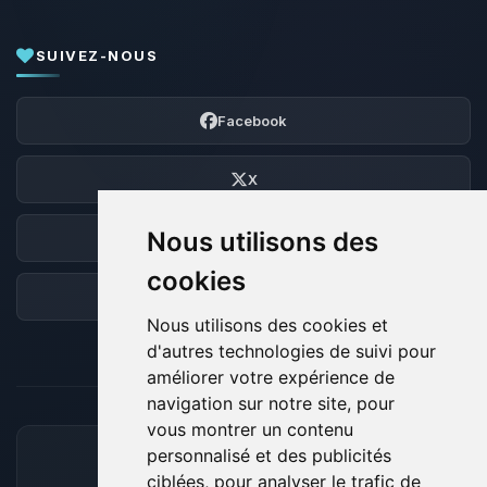
SUIVEZ-NOUS
Facebook
X
Nous utilisons des
Discord
cookies
Forum
Nous utilisons des cookies et
d'autres technologies de suivi pour
améliorer votre expérience de
navigation sur notre site, pour
vous montrer un contenu
personnalisé et des publicités
MOYENS DE PAIEMENT ACCEPTÉS
ciblées, pour analyser le trafic de