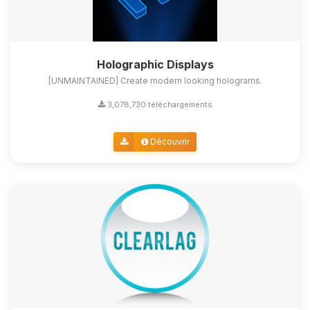
Holographic Displays
[UNMAINTAINED] Create modern looking holograms.
3,078,730 téléchargements
Découvrir