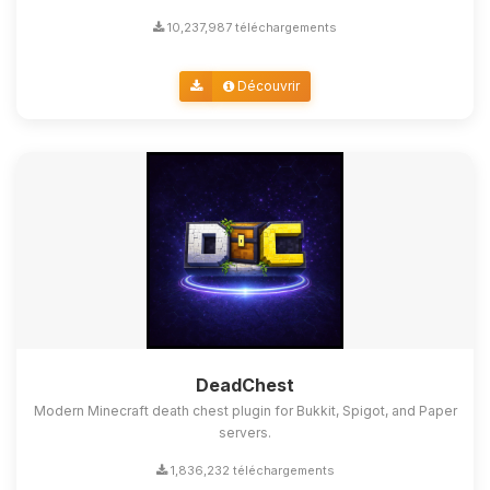
10,237,987 téléchargements
Découvrir
DeadChest
Modern Minecraft death chest plugin for Bukkit, Spigot, and Paper
servers.
1,836,232 téléchargements