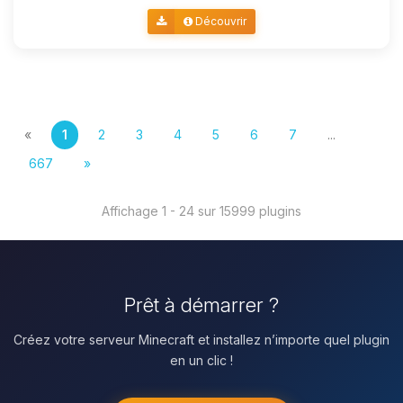
Découvrir
«
1
2
3
4
5
6
7
...
667
»
Affichage 1 - 24 sur 15999 plugins
Prêt à démarrer ?
Créez votre serveur Minecraft et installez n’importe quel plugin
en un clic !