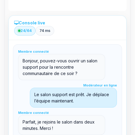
Console live
24/64
74 ms
Administration directe depuis le panel
Membre connecté
clid 42
Bonjour, pouvez-vous ouvrir un salon
support pour la rencontre
communautaire de ce soir ?
Modérateur en ligne
Modérateur en ligne
support@boxtoplay.com
Salon principal
Le salon support est prêt. Je déplace
l’équipe maintenant.
Membre connecté
Membre connecté
Salon support
Parfait, je rejoins le salon dans deux
minutes. Merci !