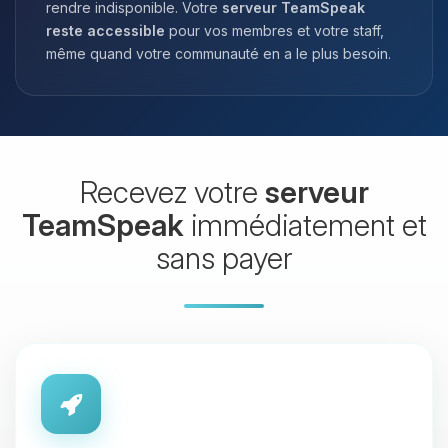
rendre indisponible. Votre
serveur TeamSpeak
reste accessible
pour vos membres et votre staff,
même quand votre communauté en a le plus besoin.
Recevez votre
serveur
TeamSpeak
immédiatement et
sans payer