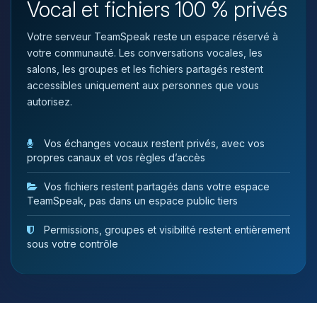
Vocal et fichiers 100 % privés
tu as besoin et je vais remuer mes
petits circuits pour t’aider.
Votre serveur TeamSpeak reste un espace réservé à
07/08/2026 à 11:08
votre communauté. Les conversations vocales, les
salons, les groupes et les fichiers partagés restent
accessibles uniquement aux personnes que vous
autorisez.
Vos échanges vocaux restent privés, avec vos
propres canaux et vos règles d’accès
Vos fichiers restent partagés dans votre espace
TeamSpeak, pas dans un espace public tiers
Permissions, groupes et visibilité restent entièrement
sous votre contrôle