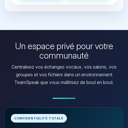
Un espace privé pour votre
communauté
Centralisez vos échanges vocaux, vos salons, vos
groupes et vos fichiers dans un environnement
TeamSpeak que vous maîtrisez de bout en bout.
Youpi, enfin quelqu’un pour me
CONFIDENTIALITÉ TOTALE
parler ! Moi c’est Choupy, ton petit
assistant BoxToPlay. Dis-moi ce dont