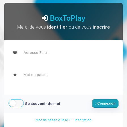
BoxToPlay
Merci de vous
identifier
ou de vous
inscrire
Se souvenir de moi
Connexion
-
Mot de passe oublié ?
Inscription