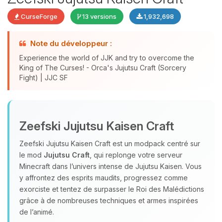
CurseForge
13 versions
1,932,698
Note du développeur :
Experience the world of JJK and try to overcome the
King of The Curses! - Orca's Jujutsu Craft (Sorcery
Fight) | JJC SF
Youpi, enfin quelqu’un pour me
parler ! Moi c’est Choupy, ton petit
Zeefski Jujutsu Kaisen Craft
assistant BoxToPlay. Dis-moi ce dont
tu as besoin et je vais remuer mes
Zeefski Jujutsu Kaisen Craft est un modpack centré sur
petits circuits pour t’aider.
le mod
Jujutsu Craft
, qui replonge votre serveur
09/08/2026 à 15:30
Minecraft dans l’univers intense de Jujutsu Kaisen. Vous
y affrontez des esprits maudits, progressez comme
exorciste et tentez de surpasser le Roi des Malédictions
grâce à de nombreuses techniques et armes inspirées
de l’animé.