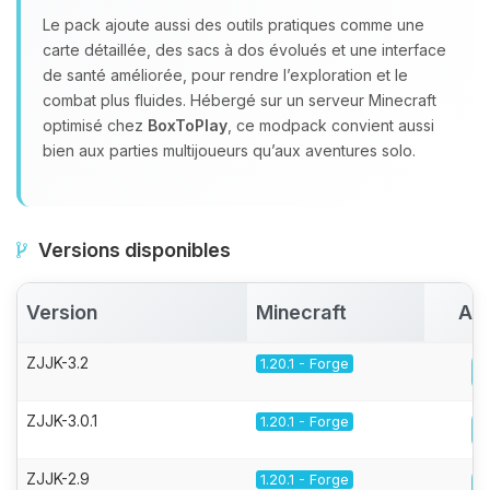
Le pack ajoute aussi des outils pratiques comme une
carte détaillée, des sacs à dos évolués et une interface
de santé améliorée, pour rendre l’exploration et le
combat plus fluides. Hébergé sur un serveur Minecraft
optimisé chez
BoxToPlay
, ce modpack convient aussi
bien aux parties multijoueurs qu’aux aventures solo.
Versions disponibles
Version
Minecraft
Act
ZJJK-3.2
1.20.1 - Forge
ZJJK-3.0.1
1.20.1 - Forge
ZJJK-2.9
1.20.1 - Forge