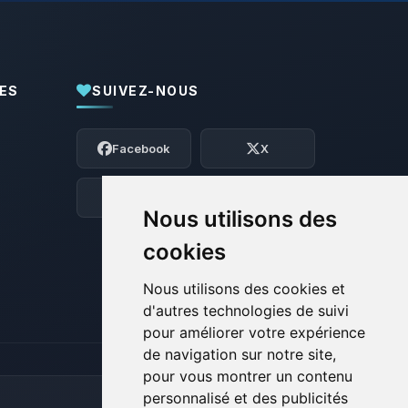
ES
SUIVEZ-NOUS
Youpi, enfin quelqu’un pour me parler !
Moi c’est Choupy, ton petit assistant
Facebook
X
BoxToPlay. Dis-moi ce dont tu as besoin
et je vais remuer mes petits circuits
pour t’aider.
Discord
Forum
Nous utilisons des
07/08/2026 à 11:17
cookies
Nous utilisons des cookies et
d'autres technologies de suivi
pour améliorer votre expérience
de navigation sur notre site,
pour vous montrer un contenu
personnalisé et des publicités