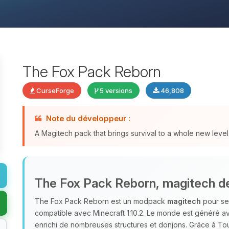
The Fox Pack Reborn
CurseForge
5 versions
46,808
Note du développeur :
A Magitech pack that brings survival to a whole new level
The Fox Pack Reborn, magitech de
The Fox Pack Reborn est un modpack
magitech
pour ser
compatible avec Minecraft 1.10.2. Le monde est généré ave
enrichi de nombreuses structures et donjons. Grâce à T