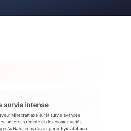
.
 survie intense
veur Minecraft axé sur la survie avancée,
c un terrain réaliste et des biomes variés,
ough As Nails, vous devez gérer
hydratation
et