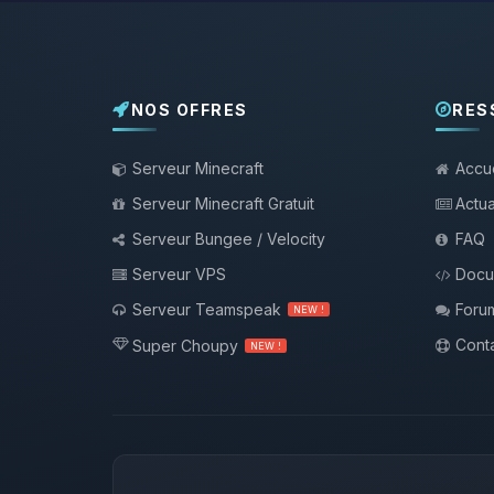
NOS OFFRES
RES
Serveur Minecraft
Accue
Serveur Minecraft Gratuit
Actua
Serveur Bungee / Velocity
FAQ
Serveur VPS
Docu
Serveur Teamspeak
Foru
NEW !
Conta
Super Choupy
NEW !