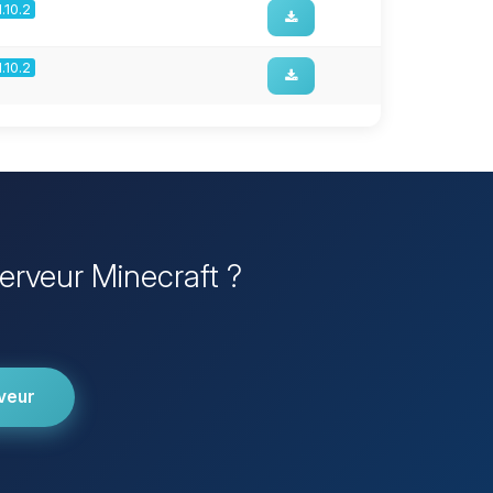
1.10.2
1.10.2
Serveur Minecraft ?
veur