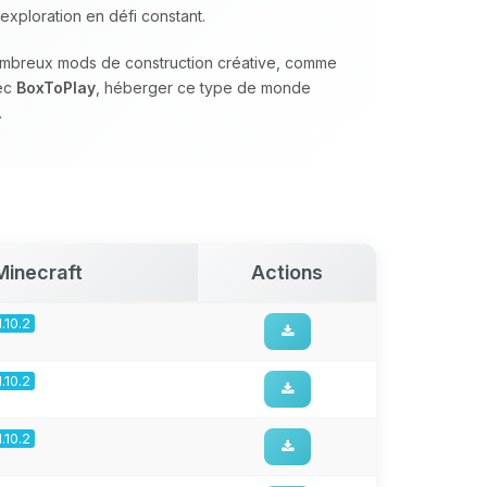
exploration en défi constant.
nombreux mods de construction créative, comme
vec
BoxToPlay
, héberger ce type de monde
.
Minecraft
Actions
1.10.2
1.10.2
1.10.2