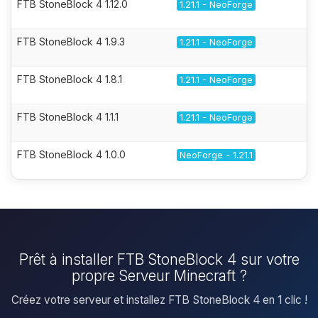
FTB StoneBlock 4 1.12.0
1.21.1 - NeoForge
FTB StoneBlock 4 1.9.3
1.21.1 - NeoForge
FTB StoneBlock 4 1.8.1
1.21.1 - NeoForge
FTB StoneBlock 4 1.1.1
1.21.1 - NeoForge
FTB StoneBlock 4 1.0.0
NeoForge - 1.21.1
Prêt à installer FTB StoneBlock 4 sur votre
propre Serveur Minecraft ?
Créez votre serveur et installez FTB StoneBlock 4 en 1 clic !