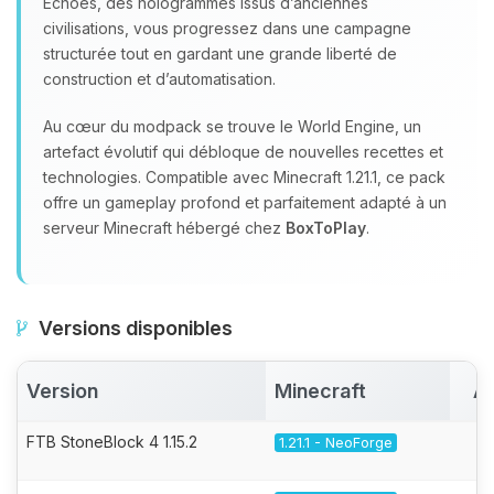
Echoes, des hologrammes issus d’anciennes
civilisations, vous progressez dans une campagne
structurée tout en gardant une grande liberté de
construction et d’automatisation.
Au cœur du modpack se trouve le World Engine, un
artefact évolutif qui débloque de nouvelles recettes et
technologies. Compatible avec Minecraft 1.21.1, ce pack
offre un gameplay profond et parfaitement adapté à un
serveur Minecraft hébergé chez
BoxToPlay
.
Versions disponibles
Version
Minecraft
Ac
FTB StoneBlock 4 1.15.2
1.21.1 - NeoForge