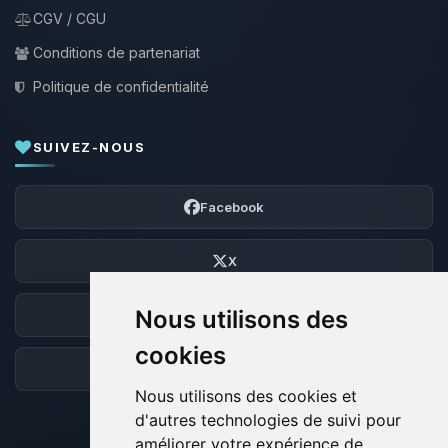
CGV / CGU
Conditions de partenariat
Politique de confidentialité
SUIVEZ-NOUS
Facebook
X
Nous utilisons des
Discord
cookies
Forum
Nous utilisons des cookies et
d'autres technologies de suivi pour
améliorer votre expérience de