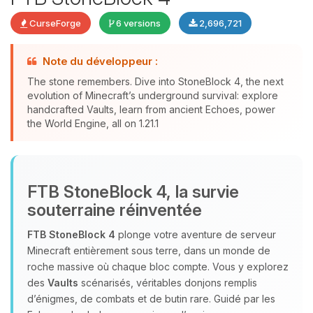
CurseForge
6 versions
2,696,721
Note du développeur :
The stone remembers. Dive into StoneBlock 4, the next
evolution of Minecraft’s underground survival: explore
Youpi, enfin quelqu’un pour me
handcrafted Vaults, learn from ancient Echoes, power
the World Engine, all on 1.21.1
parler ! Moi c’est Choupy, ton petit
assistant BoxToPlay. Dis-moi ce dont
tu as besoin et je vais remuer mes
petits circuits pour t’aider.
FTB StoneBlock 4, la survie
08/08/2026 à 05:50
souterraine réinventée
FTB StoneBlock 4
plonge votre aventure de serveur
Minecraft entièrement sous terre, dans un monde de
roche massive où chaque bloc compte. Vous y explorez
des
Vaults
scénarisés, véritables donjons remplis
d’énigmes, de combats et de butin rare. Guidé par les