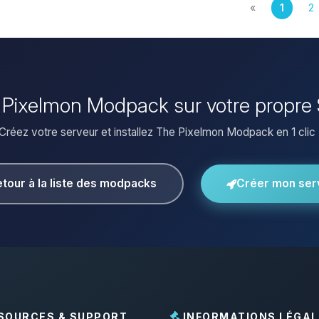
«
1
2
he Pixelmon Modpack sur votre propre 
Créez votre serveur et installez The Pixelmon Modpack en 1 clic 
tour à la liste des modpacks
Créer mon ser
SOURCES & SUPPORT
INFORMATIONS LÉGAL