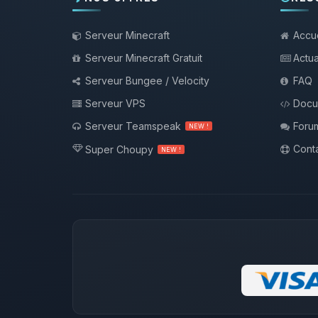
Serveur Minecraft
Accue
Serveur Minecraft Gratuit
Actua
Serveur Bungee / Velocity
FAQ
Serveur VPS
Docu
Serveur Teamspeak
Foru
NEW !
Conta
Super Choupy
NEW !