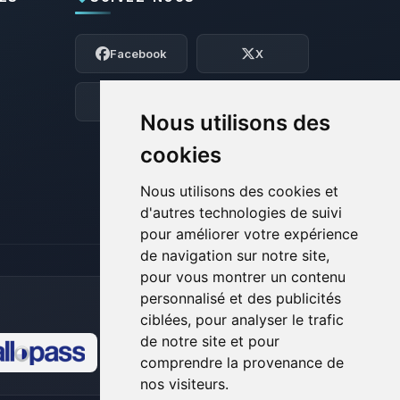
Youpi, enfin quelqu’un pour me parler !
Moi c’est Choupy, ton petit assistant
Facebook
X
BoxToPlay. Dis-moi ce dont tu as besoin
et je vais remuer mes petits circuits
pour t’aider.
Discord
Forum
Nous utilisons des
08/08/2026 à 04:57
cookies
Nous utilisons des cookies et
d'autres technologies de suivi
pour améliorer votre expérience
de navigation sur notre site,
pour vous montrer un contenu
personnalisé et des publicités
ciblées, pour analyser le trafic
de notre site et pour
comprendre la provenance de
🍪
nos visiteurs.