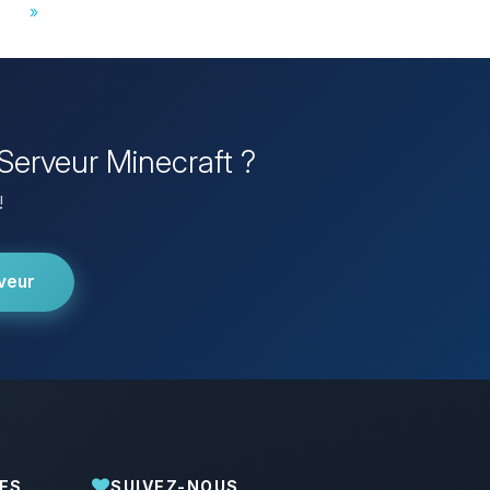
»
Serveur Minecraft ?
!
veur
ES
SUIVEZ-NOUS