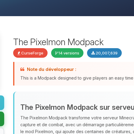
The Pixelmon Modpack
CurseForge
14 versions
20,007,639
Note du développeur :
This is a Modpack designed to give players an easy time 
The Pixelmon Modpack sur serveu
The Pixelmon Modpack transforme votre serveur Minecraf
capture et de combat, avec un démarrage particulièrem
le mod Pixelmon, qui ajoute des centaines de créatures,