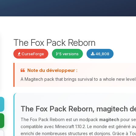
The Fox Pack Reborn
CurseForge
5 versions
46,808
Note du développeur :
A Magitech pack that brings survival to a whole new level
The Fox Pack Reborn, magitech de
The Fox Pack Reborn est un modpack
magitech
pour ser
compatible avec Minecraft 1.10.2. Le monde est généré ave
enrichi de nombreuses structures et donjons. Grâce à T