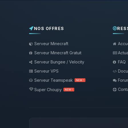
NOS OFFRES
RES
Serveur Minecraft
Accue
Serveur Minecraft Gratuit
Actua
Serveur Bungee / Velocity
FAQ
Serveur VPS
Docu
Serveur Teamspeak
Foru
NEW !
Conta
Super Choupy
NEW !