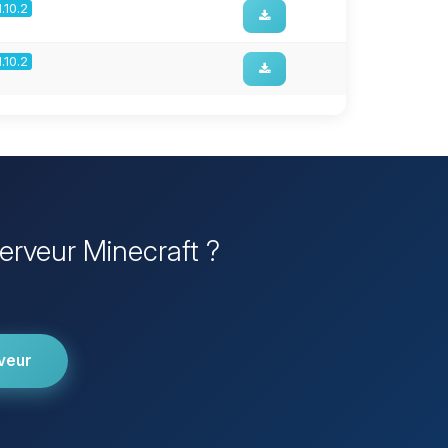
1.10.2
1.10.2
Serveur Minecraft ?
veur