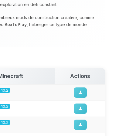
exploration en défi constant.
nombreux mods de construction créative, comme
vec
BoxToPlay
, héberger ce type de monde
.
Minecraft
Actions
1.10.2
1.10.2
1.10.2