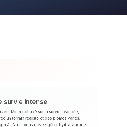
.
 survie intense
veur Minecraft axé sur la survie avancée,
c un terrain réaliste et des biomes variés,
ough As Nails, vous devez gérer
hydratation
et