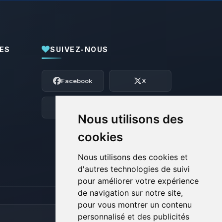
ES
SUIVEZ-NOUS
Youpi, enfin quelqu’un pour me parler !
Moi c’est Choupy, ton petit assistant
Facebook
X
BoxToPlay. Dis-moi ce dont tu as besoin
et je vais remuer mes petits circuits
pour t’aider.
Discord
Forum
Nous utilisons des
06/08/2026 à 18:05
cookies
Nous utilisons des cookies et
d'autres technologies de suivi
pour améliorer votre expérience
de navigation sur notre site,
pour vous montrer un contenu
personnalisé et des publicités