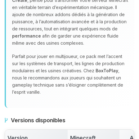
Create
, pensé pour transformer votre serveur Minecraft
en véritable terrain d’expérimentation mécanique. Il
ajoute de nombreux addons dédiés à la génération de
puissance, à l’automatisation avancée et à la production
de ressources, tout en intégrant quelques mods de
performance
afin de garder une expérience fluide
même avec des usines complexes.
Parfait pour jouer en multijoueur, ce pack met l’accent
sur les systèmes de transport, les lignes de production
modulaires et les usines créatives. Chez
BoxToPlay
,
nous le recommandons aux joueurs qui souhaitent un
gameplay technique sans s’éloigner complètement de
l’esprit vanille.
Versions disponibles
Version
Minecraft
Act