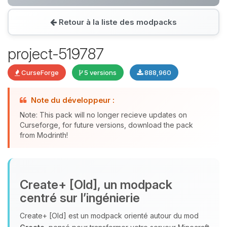
Retour à la liste des modpacks
Youpi, enfin quelqu’un pour me
parler ! Moi c’est Choupy, ton petit
project-519787
assistant BoxToPlay. Dis-moi ce dont
tu as besoin et je vais remuer mes
CurseForge
5 versions
888,960
petits circuits pour t’aider.
08/08/2026 à 19:40
Note du développeur :
Note: This pack will no longer recieve updates on
Curseforge, for future versions, download the pack
from Modrinth!
Create+ [Old], un modpack
centré sur l’ingénierie
Create+ [Old] est un modpack orienté autour du mod