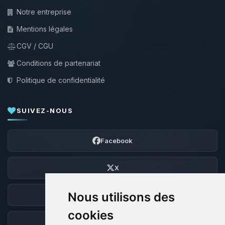
Notre entreprise
Mentions légales
CGV / CGU
Conditions de partenariat
Politique de confidentialité
SUIVEZ-NOUS
Facebook
X
Nous utilisons des
Discord
cookies
Forum