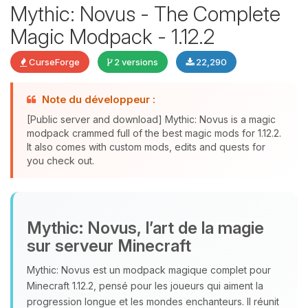
Mythic: Novus - The Complete
Magic Modpack - 1.12.2
CurseForge
2 versions
22,290
Youpi, enfin quelqu’un pour me
parler ! Moi c’est Choupy, ton petit
Note du développeur :
assistant BoxToPlay. Dis-moi ce dont
[Public server and download] Mythic: Novus is a magic
tu as besoin et je vais remuer mes
modpack crammed full of the best magic mods for 1.12.2.
petits circuits pour t’aider.
It also comes with custom mods, edits and quests for
you check out.
06/08/2026 à 03:32
Mythic: Novus, l’art de la magie
sur serveur Minecraft
Mythic: Novus est un modpack magique complet pour
Minecraft 1.12.2, pensé pour les joueurs qui aiment la
progression longue et les mondes enchanteurs. Il réunit