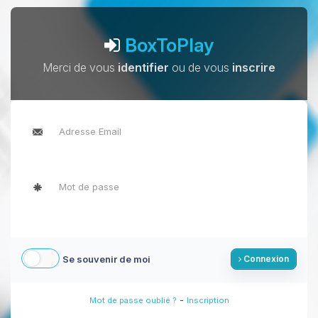
BoxToPlay
Merci de vous
identifier
ou de vous
inscrire
Se souvenir de moi
Connexion
-
Mot de passe oublié ?
Inscription