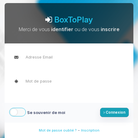
BoxToPlay
Merci de vous
identifier
ou de vous
inscrire
Se souvenir de moi
Connexion
-
Mot de passe oublié ?
Inscription