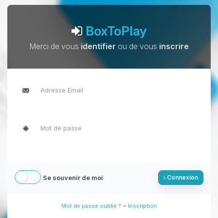
BoxToPlay
Merci de vous
identifier
ou de vous
inscrire
Se souvenir de moi
Connexion
-
Mot de passe oublié ?
Inscription