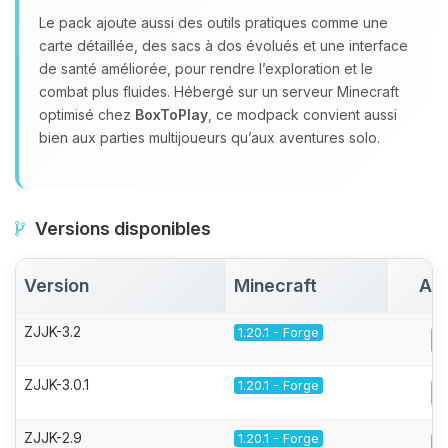
Le pack ajoute aussi des outils pratiques comme une
carte détaillée, des sacs à dos évolués et une interface
de santé améliorée, pour rendre l’exploration et le
combat plus fluides. Hébergé sur un serveur Minecraft
optimisé chez
BoxToPlay
, ce modpack convient aussi
bien aux parties multijoueurs qu’aux aventures solo.
Versions disponibles
Version
Minecraft
Act
ZJJK-3.2
1.20.1 - Forge
ZJJK-3.0.1
1.20.1 - Forge
ZJJK-2.9
1.20.1 - Forge