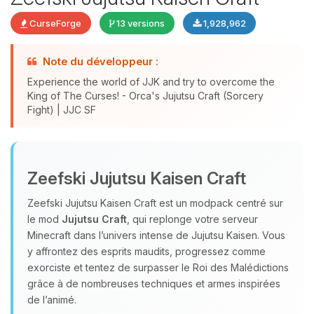
CurseForge
13 versions
1,928,962
Note du développeur :
Experience the world of JJK and try to overcome the
King of The Curses! - Orca's Jujutsu Craft (Sorcery
Fight) | JJC SF
Youpi, enfin quelqu’un pour me
parler ! Moi c’est Choupy, ton petit
Zeefski Jujutsu Kaisen Craft
assistant BoxToPlay. Dis-moi ce dont
tu as besoin et je vais remuer mes
Zeefski Jujutsu Kaisen Craft est un modpack centré sur
petits circuits pour t’aider.
le mod
Jujutsu Craft
, qui replonge votre serveur
07/08/2026 à 23:08
Minecraft dans l’univers intense de Jujutsu Kaisen. Vous
y affrontez des esprits maudits, progressez comme
exorciste et tentez de surpasser le Roi des Malédictions
grâce à de nombreuses techniques et armes inspirées
de l’animé.