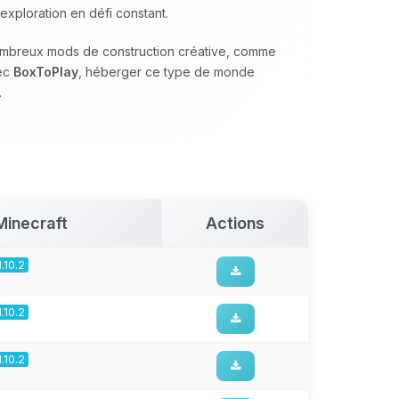
exploration en défi constant.
nombreux mods de construction créative, comme
vec
BoxToPlay
, héberger ce type de monde
.
Minecraft
Actions
1.10.2
1.10.2
1.10.2