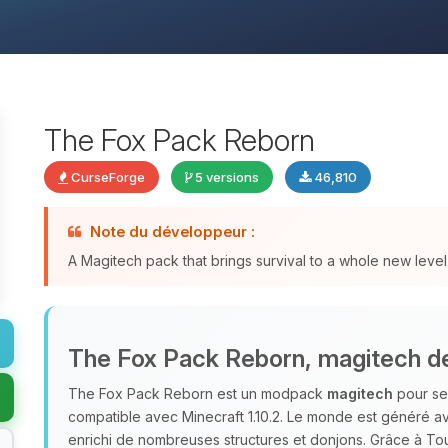
The Fox Pack Reborn
CurseForge
5 versions
46,810
Note du développeur :
A Magitech pack that brings survival to a whole new level
The Fox Pack Reborn, magitech de
The Fox Pack Reborn est un modpack
magitech
pour ser
compatible avec Minecraft 1.10.2. Le monde est généré ave
enrichi de nombreuses structures et donjons. Grâce à T