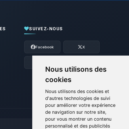
ES
SUIVEZ-NOUS
Youpi, enfin quelqu’un pour me parler !
Moi c’est Choupy, ton petit assistant
Facebook
X
BoxToPlay. Dis-moi ce dont tu as besoin
et je vais remuer mes petits circuits
pour t’aider.
Discord
Forum
Nous utilisons des
09/08/2026 à 13:36
cookies
Nous utilisons des cookies et
d'autres technologies de suivi
pour améliorer votre expérience
de navigation sur notre site,
pour vous montrer un contenu
personnalisé et des publicités