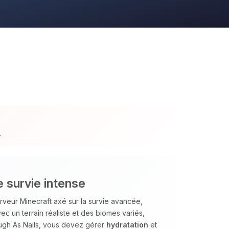
.
 survie intense
veur Minecraft axé sur la survie avancée,
c un terrain réaliste et des biomes variés,
ough As Nails, vous devez gérer
hydratation
et