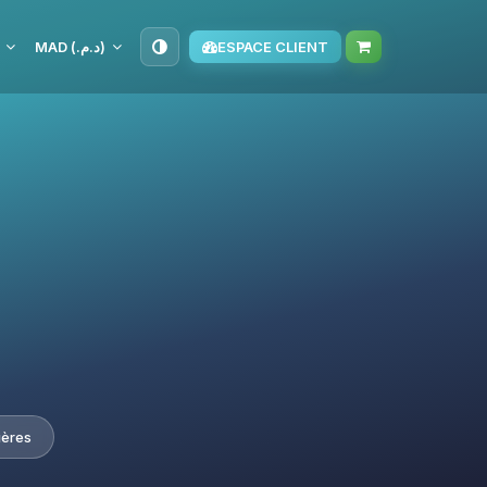
MAD (د.م.‏)
ESPACE CLIENT
ières