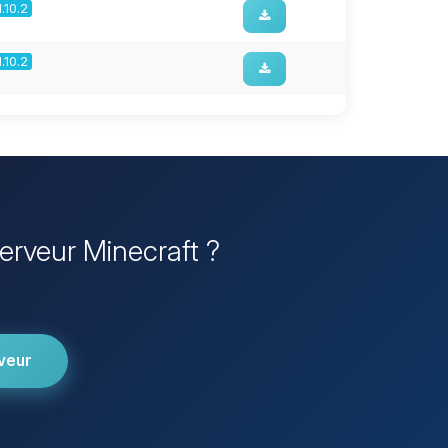
1.10.2
1.10.2
Serveur Minecraft ?
veur