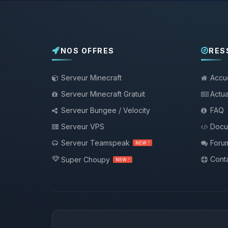
NOS OFFRES
RES
Serveur Minecraft
Accue
Serveur Minecraft Gratuit
Actua
Serveur Bungee / Velocity
FAQ
Serveur VPS
Docu
Serveur Teamspeak
Foru
NEW !
Conta
Super Choupy
NEW !