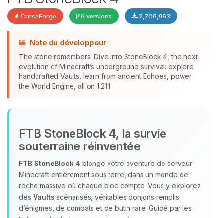
CurseForge
6 versions
2,706,963
Note du développeur :
The stone remembers. Dive into StoneBlock 4, the next
evolution of Minecraft’s underground survival: explore
Youpi, enfin quelqu’un pour me
handcrafted Vaults, learn from ancient Echoes, power
the World Engine, all on 1.21.1
parler ! Moi c’est Choupy, ton petit
assistant BoxToPlay. Dis-moi ce dont
tu as besoin et je vais remuer mes
petits circuits pour t’aider.
FTB StoneBlock 4, la survie
10/08/2026 à 06:02
souterraine réinventée
FTB StoneBlock 4
plonge votre aventure de serveur
Minecraft entièrement sous terre, dans un monde de
roche massive où chaque bloc compte. Vous y explorez
des
Vaults
scénarisés, véritables donjons remplis
d’énigmes, de combats et de butin rare. Guidé par les