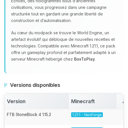
Echoes, des hologrammes issus d’anciennes
civilisations, vous progressez dans une campagne
structurée tout en gardant une grande liberté de
construction et d’automatisation.
Au cœur du modpack se trouve le World Engine, un
artefact évolutif qui débloque de nouvelles recettes et
technologies. Compatible avec Minecraft 1.21.1, ce pack
offre un gameplay profond et parfaitement adapté à un
serveur Minecraft hébergé chez
BoxToPlay
.
Versions disponibles
Version
Minecraft
Ac
FTB StoneBlock 4 1.15.2
1.21.1 - NeoForge