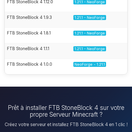
FTB StoneBlock 4 1.12.0
1.21.1 - NeoForge
FTB StoneBlock 4 1.9.3
1.21.1 - NeoForge
FTB StoneBlock 4 1.8.1
1.21.1 - NeoForge
FTB StoneBlock 4 1.1.1
1.21.1 - NeoForge
FTB StoneBlock 4 1.0.0
NeoForge - 1.21.1
Prêt à installer FTB StoneBlock 4 sur votre
propre Serveur Minecraft ?
Créez votre serveur et installez FTB StoneBlock 4 en 1 clic !