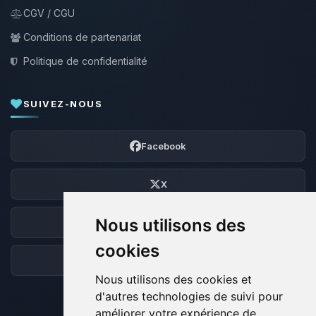
CGV / CGU
Conditions de partenariat
Politique de confidentialité
SUIVEZ-NOUS
Facebook
X
Nous utilisons des
Discord
cookies
Forum
Nous utilisons des cookies et
d'autres technologies de suivi pour
améliorer votre expérience de